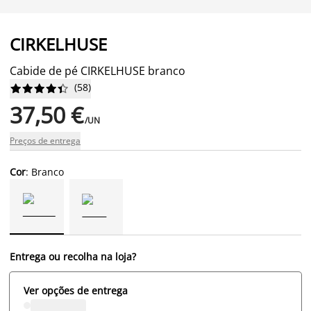
CIRKELHUSE
Cabide de pé CIRKELHUSE branco
(
58
)










37,50 €
/UN
Preços de entrega
Cor
: Branco
Entrega ou recolha na loja?
Ver opções de entrega