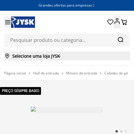
Grandes ofertas para empresas







Selecione uma loja JYSK

Página inicial
Hall de entrada
Móveis de entrada
Cabides de pé




PREÇO SEMPRE BAIXO