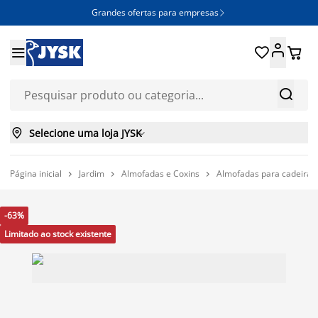
Grandes ofertas para empresas







Selecione uma loja JYSK

Página inicial
Jardim
Almofadas e Coxins
Almofadas para cadeiras 



-63%
Limitado ao stock existente