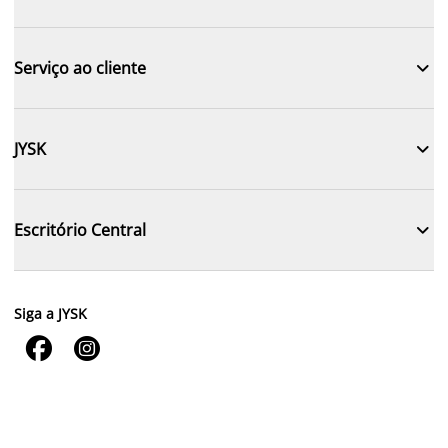

Serviço ao cliente

JYSK

Escritório Central
Siga a JYSK

