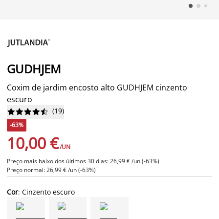
GUDHJEM
Coxim de jardim encosto alto GUDHJEM cinzento
escuro
(
19
)










-63%
10,00 €
/UN
Preço mais baixo dos últimos 30 dias: 26,99 € /un (-63%)
Preço normal: 26,99 € /un (-63%)
Cor
: Cinzento escuro