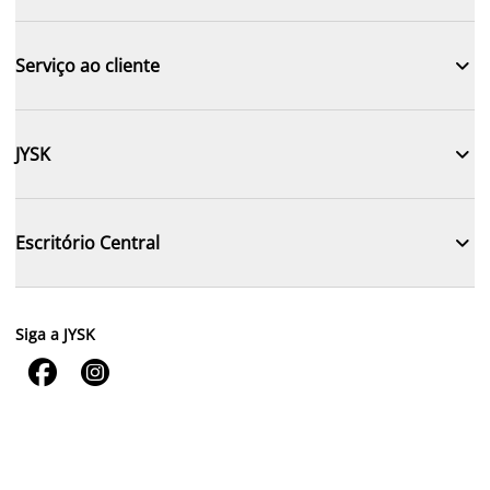

Serviço ao cliente

JYSK

Escritório Central
Siga a JYSK

