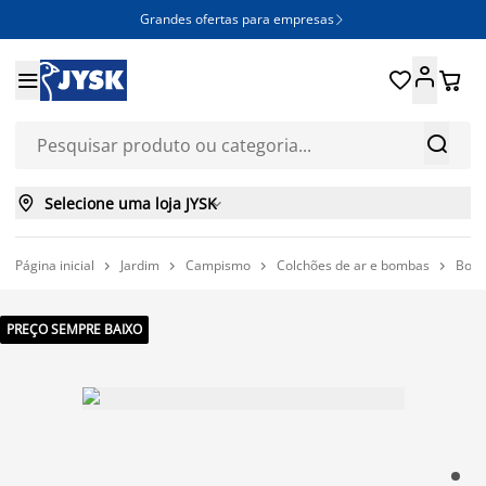
Grandes ofertas para empresas







Selecione uma loja JYSK

Página inicial
Jardim
Campismo
Colchões de ar e bombas
Bom




PREÇO SEMPRE BAIXO