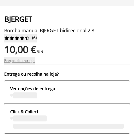
BJERGET
Bomba manual BJERGET bidirecional 2.8 L
(
6
)










10,00 €
/UN
Preços de entrega
Entrega ou recolha na loja?
Ver opções de entrega
Click & Collect