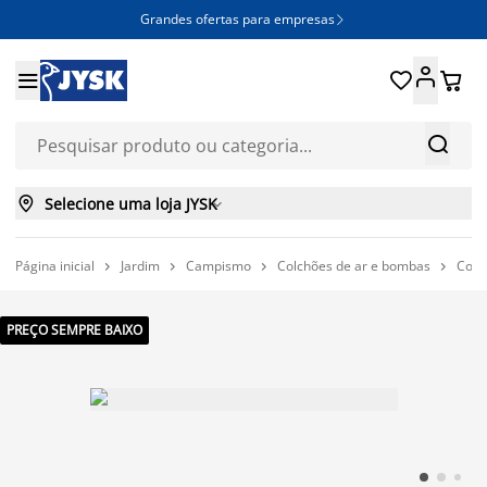
Grandes ofertas para empresas







Selecione uma loja JYSK

Página inicial
Jardim
Campismo
Colchões de ar e bombas
Colc




PREÇO SEMPRE BAIXO