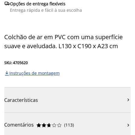

Opções de entrega flexíveis
Entrega rápida e fácil à sua escolha
Colchão de ar em PVC com uma superfície
suave e aveludada. L130 x C190 x A23 cm
SKU: 4705620
Instruções de montagem

Características

Comentários
(
113
)










