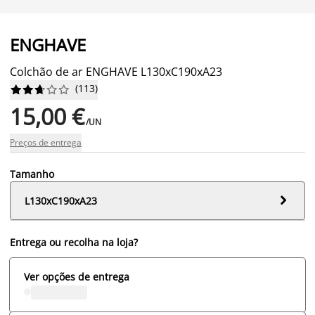
ENGHAVE
Colchão de ar ENGHAVE L130xC190xA23
(
113
)










15,00 €
/UN
Preços de entrega
Tamanho

L130xC190xA23
Entrega ou recolha na loja?
Ver opções de entrega