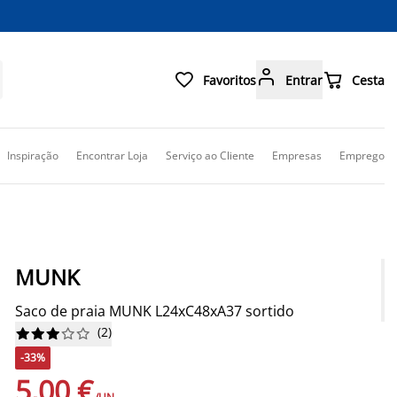



Favoritos
Entrar
Cesta
Inspiração
Encontrar Loja
Serviço ao Cliente
Empresas
Emprego
MUNK
Saco de praia MUNK L24xC48xA37 sortido
(
2
)










-33%
5,00 €