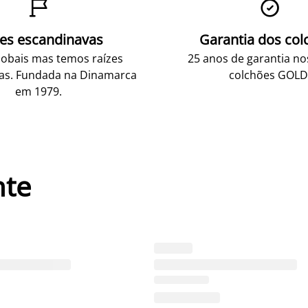


zes escandinavas
Garantia dos col
obais mas temos raízes
25 anos de garantia n
as. Fundada na Dinamarca
colchões GOLD
em 1979.
nte