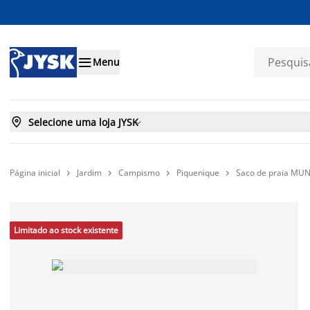

Menu

Selecione uma loja JYSK

Página inicial
Jardim
Campismo
Piquenique
Saco de praia MUN




Limitado ao stock existente