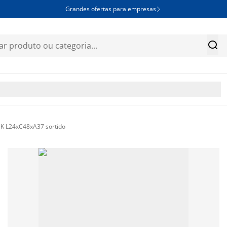
Grandes ofertas para empresas


K L24xC48xA37 sortido