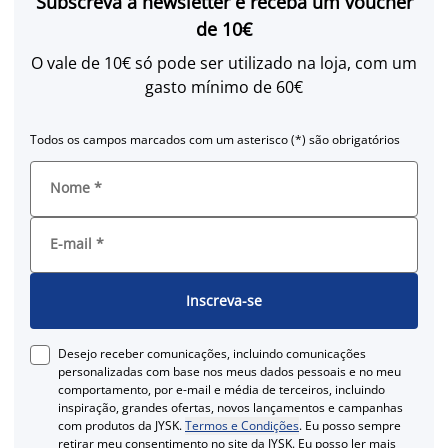
Subscreva a newsletter e receba um voucher
de 10€
O vale de 10€ só pode ser utilizado na loja, com um
gasto mínimo de 60€
Todos os campos marcados com um asterisco (*) são obrigatórios
Nome
*
E-mail
*
Inscreva-se
Desejo receber comunicações, incluindo comunicações
personalizadas com base nos meus dados pessoais e no meu
comportamento, por e-mail e média de terceiros, incluindo
inspiração, grandes ofertas, novos lançamentos e campanhas
com produtos da JYSK.
Termos e Condições
. Eu posso sempre
retirar meu consentimento no site da JYSK. Eu posso ler mais