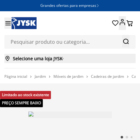
Grandes ofertas para empresas







Selecione uma loja JYSK

Página inicial
Jardim
Móveis de jardim
Cadeiras de jardim
Cade




Limitado ao stock existente
PREÇO SEMPRE BAIXO