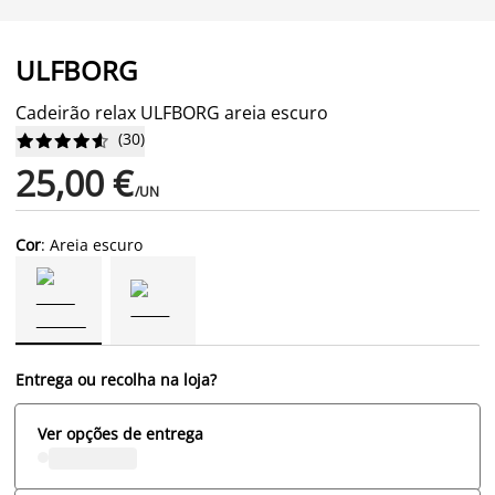
ULFBORG
Cadeirão relax ULFBORG areia escuro
(
30
)










25,00 €
/UN
Cor
: Areia escuro
Entrega ou recolha na loja?
Ver opções de entrega