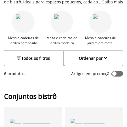
de bistrô. Ideais para espaços pequenos, cada conjunto foi
...
Saiba mais
desenhado para transformar varandas urbanas e jardins, em
locais de puro charme e conforto. Com opções que combinam
o design moderno com materiais de alta qualidade, os nossos
conjuntos de bistrô são a escolha perfeita para quem valoriza
a estética e a praticidade.
Mesa e cadeiras de
Mesa e cadeiras de
Mesa e cadeiras de
jardim compósito
jardim madeira
jardim em metal


Todos os filtros
Ordenar por
6 produtos
Artigos em promoção
Conjuntos bistrô