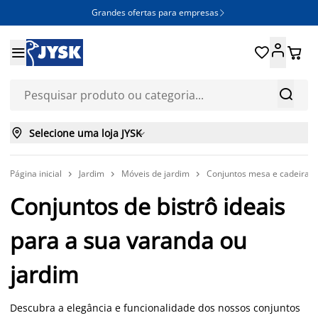
Grandes ofertas para empresas







Selecione uma loja JYSK

Página inicial
Jardim
Móveis de jardim
Conjuntos mesa e cadeiras 



Conjuntos de bistrô ideais
para a sua varanda ou
jardim
Descubra a elegância e funcionalidade dos nossos conjuntos