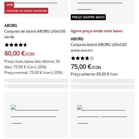
-20%
Limitado ao stock existente
PREÇO SEMPRE BAIXO
ABORG
Agora preço ainda mais baixo
Conjunto de bistrô ABORG L60xC60
verde
ABORG
Conjunto bistrô ABORG L60xC60










areia escuro
60,00 €
/CON










Preço mais baixo dos últimos 30
75,00 €
dias: 75,00 € /con (-20%)
/CON
Preço normal: 75,00 € /con (-20%)
Preço anterior
85,00 € /con