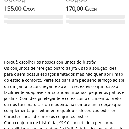




















155,00 €
170,00 €
/CON
/CON
Porquê escolher os nossos conjuntos de bistrô?
Os conjuntos de refeição bistro da JYSK são a solução ideal
para quem possui espaços limitados mas não quer abrir mão
do estilo e conforto. Perfeitos para um pequeno-almoço ao sol
ou um jantar aconchegante ao ar livre, estes conjuntos são
facilmente adaptáveis a varandas urbanas, pequenos pátios e
jardins. Com design elegante e cores como o cinzento, preto
ou nos tons naturais da madeira, há sempre uma opção que
complementa perfeitamente qualquer decoração exterior.
Características dos nossos conjuntos bistrô
Cada conjunto de bistrô da JYSK é concebido a pensar na
durabilidade e na manutenção fácil. Fabricados em materiais