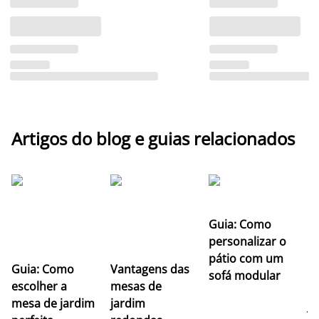
Artigos do blog e guias relacionados
Guia: Como
personalizar o
G
pátio com um
Guia: Como
Vantagens das
e
sofá modular
escolher a
mesas de
ca
mesa de jardim
jardim
j