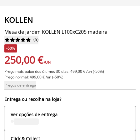
KOLLEN
Mesa de jardim KOLLEN L100xC205 madeira
(
5
)










-50%
250,00 €
/UN
Preço mais baixo dos últimos 30 dias: 499,00 € /un (-50%)
Preço normal: 499,00 € /un (-50%)
Preços de entrega
Entrega ou recolha na loja?
Ver opções de entrega
Click & Collect