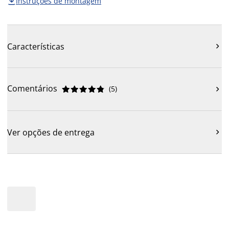
Instruções de montagem

Características

Comentários
(
5
)











Ver opções de entrega
