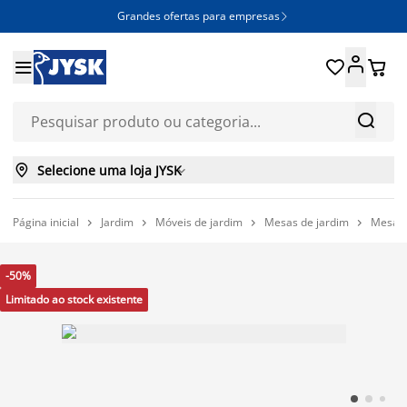
Grandes ofertas para empresas







Selecione uma loja JYSK

Página inicial
Jardim
Móveis de jardim
Mesas de jardim
Mesas 




-50%
Limitado ao stock existente