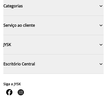

Categorias

Serviço ao cliente

JYSK

Escritório Central
Siga a JYSK

