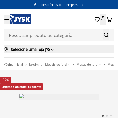
Grandes ofertas para empresas







Selecione uma loja JYSK

Página inicial
Jardim
Móveis de jardim
Mesas de jardim
Mesas 




-32%
Limitado ao stock existente