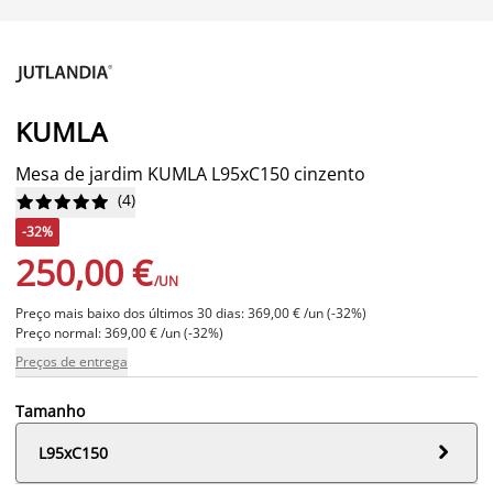
KUMLA
Mesa de jardim KUMLA L95xC150 cinzento
(
4
)










-32%
250,00 €
/UN
Preço mais baixo dos últimos 30 dias: 369,00 € /un (-32%)
Preço normal: 369,00 € /un (-32%)
Preços de entrega
Tamanho

L95xC150