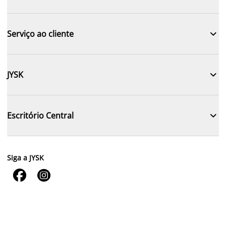

Serviço ao cliente

JYSK

Escritório Central
Siga a JYSK

