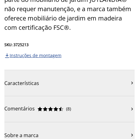
não requer manutenção, e a marca também
oferece mobiliário de jardim em madeira
com certificação FSC®.
SKU: 3725213
Instruções de montagem

Características

Comentários
(
8
)











Sobre a marca
