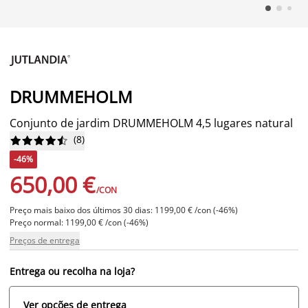
DRUMMEHOLM
Conjunto de jardim DRUMMEHOLM 4,5 lugares natural
(
8
)










-46%
650,00 €
/CON
Preço mais baixo dos últimos 30 dias: 1199,00 € /con (-46%)
Preço normal: 1199,00 € /con (-46%)
Preços de entrega
Entrega ou recolha na loja?
Ver opções de entrega