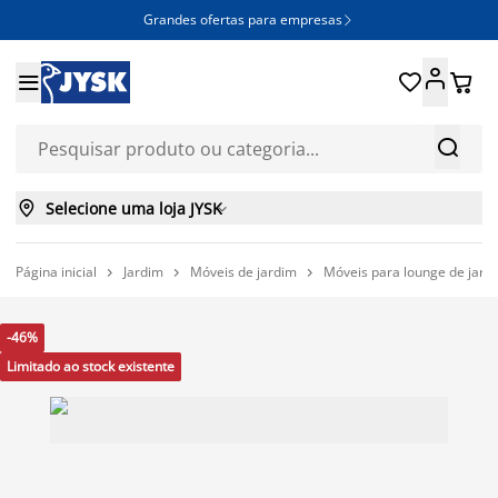
Grandes ofertas para empresas







Selecione uma loja JYSK

Página inicial
Jardim
Móveis de jardim
Móveis para lounge de jard



-46%
Limitado ao stock existente