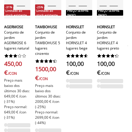
-31%
-25%
Limitado ao
Limitado ao
PREÇO SEMPRE
PREÇO SEMPRE
-
stock existente
stock existente
BAIXO
BAIXO
L
st
AGERMOSE
TAMBOHUSE
HORNSLET
HORNSLET
Conjunto de
Conjunto de
Conjunto de
Conjunto de
F
jardim
jardim
jardim
jardim
Co
AGERMOSE 6
TAMBOHUSE 5
HORNSLET 4
HORNSLET 4
ja
lugares natural
lugares
lugares bege
lugares preto
FU
cinzento
lu






























es










450,00
100,00
100,00
1500,00
€
€
€
/CON
/CON
/CON
2
€
/CON
Preço mais
€
baixo dos
Preço mais
últimos 30 dias:
baixo dos
Pr
649,00 € /con
últimos 30 dias:
ba
(-31%)
2000,00 € /con
úl
Preço normal:
(-25%)
27
649,00 € /con
Preço normal:
(-
(-31%)
2699,00 € /con
Pr
(-44%)
36
(-