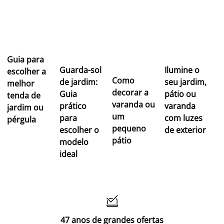
Guia para
Guarda-sol
Ilumine o
escolher a
Como
de jardim:
seu jardim,
melhor
decorar a
Guia
pátio ou
tenda de
varanda ou
prático
varanda
jardim ou
um
para
com luzes
pérgula
pequeno
escolher o
de exterior
pátio
modelo
ideal

47 anos de grandes ofertas