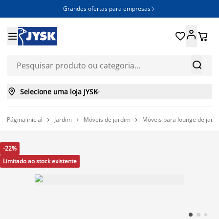
Grandes ofertas para empresas







Selecione uma loja JYSK

Página inicial
Jardim
Móveis de jardim
Móveis para lounge de jard



-22%
Limitado ao stock existente