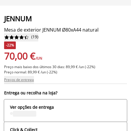
JENNUM
Mesa de exterior JENNUM Ø80xA44 natural
(
19
)










-22%
70,00 €
/UN
Preço mais baixo dos últimos 30 dias: 89,99 € /un (-22%)
Preço normal: 89,99 € /un (-22%)
Preços de entrega
Entrega ou recolha na loja?
Ver opções de entrega
Click & Collect