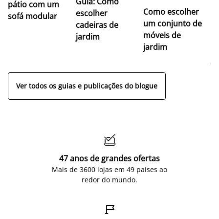
Guia: Como
pátio com um
Como escolher
U
escolher
sofá modular
um conjunto de
c
cadeiras de
móveis de
ma
jardim
jardim
m
j
Ver todos os guias e publicações do blogue

47 anos de grandes ofertas
Mais de 3600 lojas em 49 países ao
redor do mundo.
