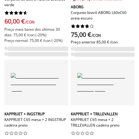
verde
ABORG
Conjunto bistrô ABORG L60xC60










areia escuro
60,00 €
/CON










Preço mais baixo dos últimos 30
75,00 €
dias: 75,00 € /con (-20%)
/CON
Preço normal: 75,00 € /con (-20%)
Preço anterior
85,00 € /con
KAPPRUET + INGSTRUP
KAPPRUET + TRILLEVALLEN
KAPPRUET C65 mesa + 2 INGSTRUP
KAPPRUET C65 mesa + 2
cadeira preto
TRILLEVALLEN cadeira preto



















