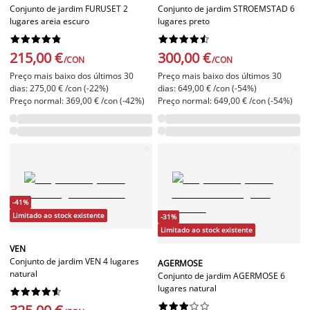
Conjunto de jardim FURUSET 2
Conjunto de jardim STROEMSTAD 6
lugares areia escuro
lugares preto




















215,00 €
300,00 €
/CON
/CON
Preço mais baixo dos últimos 30
Preço mais baixo dos últimos 30
dias: 275,00 € /con (-22%)
dias: 649,00 € /con (-54%)
Preço normal: 369,00 € /con (-42%)
Preço normal: 649,00 € /con (-54%)
-41%
Limitado ao stock existente
-31%
Limitado ao stock existente
VEN
Conjunto de jardim VEN 4 lugares
AGERMOSE
natural
Conjunto de jardim AGERMOSE 6
lugares natural



















