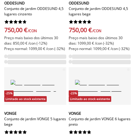
ODDESUND
ODDESUND
Conjunto de jardim ODDESUND 4,5
Conjunto de jardim ODDESUND 4,5
lugares cinzento
lugares bege




















750,00 €
750,00 €
/CON
/CON
Preço mais baixo dos últimos 30
Preço mais baixo dos últimos 30
dias: 850,00 € /con (-12%)
dias: 1099,00 € /con (-32%)
Preço normal: 1099,00 € /con (-32%)
Preço normal: 1099,00 € /con (-32%)
-25%
-23%
Limitado ao stock existente
Limitado ao stock existente
VONGE
VONGE
Conjunto de jardim VONGE 5 lugares
Conjunto de jardim VONGE 6 lugares
bege
preto



















