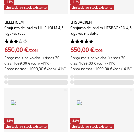
-41%
-41%
Limitado ao stock existente
Limitado ao stock existente
LILLEHOLM
LITSBACKEN
Conjunto de jardim LILLEHOLM 4,5
Conjunto de jardim LITSBACKEN 4,5
lugares teca
lugares madeira




















650,00 €
650,00 €
/CON
/CON
Preço mais baixo dos últimos 30
Preço mais baixo dos últimos 30
dias: 1099,00 € /con (-41%)
dias: 1099,00 € /con (-41%)
Preço normal: 1099,00 € /con (-41%)
Preço normal: 1099,00 € /con (-41%)
-12%
-32%
Limitado ao stock existente
Limitado ao stock existente