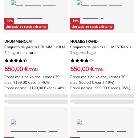
-46%
-19%
Limitado ao stock existente
Limitado ao stock existente
DRUMMEHOLM
HOLMESTRAND
Conjunto de jardim DRUMMEHOLM
Conjunto de jardim HOLMESTRAND
4,5 lugares natural
5 lugares bege




















650,00 €
650,00 €
/CON
/CON
Preço mais baixo dos últimos 30
Preço mais baixo dos últimos 30
dias: 1199,00 € /con (-46%)
dias: 800,00 € /con (-19%)
Preço normal: 1199,00 € /con (-46%)
Preço normal: 999,00 € /con (-35%)