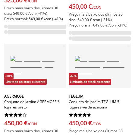
325,00 €
/CON
450,00 €
/CON
Preço mais baixo dos últimos 30
dias: 549,00 € /con (-41%)
Preço mais baixo dos últimos 30
Preço normal: 549,00 € /con (-41%)
dias: 649,00 € /con (-31%)
Preço normal: 649,00 € /con (-31%)
-10%
-40%
Limitado ao stock existente
Limitado ao stock existente
AGERMOSE
TEGLUM
Conjunto de jardim AGERMOSE 6
Conjunto de jardim TEGLUM 5
lugares preto
lugares verde azeitona




















450,00 €
450,00 €
/CON
/CON
Preço mais baixo dos últimos 30
Preço mais baixo dos últimos 30