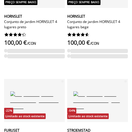
PREÇO SEMPRE BAIXO
PREÇO SEMPRE BAIXO
HORNSLET
HORNSLET
Conjunto de jardim HORNSLET 4
Conjunto de jardim HORNSLET 4
lugares preto
lugares bege




















100,00 €
100,00 €
/CON
/CON
-22%
-54%
Limitado ao stock existente
Limitado ao stock existente
FURUSET
STROEMSTAD