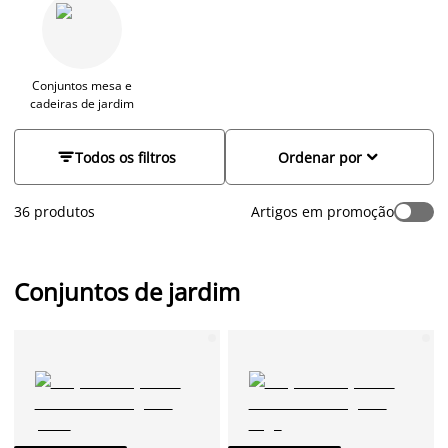
compostos por sofás de jardim, uma mesa e cadeiras de
exterior. Talvez planeie reunir os seus amigos para uma
bebida refrescante, ou talvez prefira um jogo de cartas em
família. Independentemente do plano, com o mobiliário de
jardim ideal, irá aproveitar o bom tempo no exterior de sua
Conjuntos mesa e
cadeiras de jardim
casa. Explore as nossas opções de sofás de jardim e conjuntos
de exterior.


Todos os filtros
Ordenar por
36 produtos
Artigos em promoção
Conjuntos de jardim