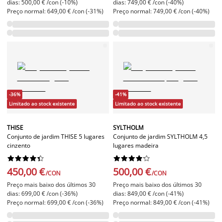
dias: 500,00 € /con (-10%)
dias: 749,00 € /con (-40%)
Preço normal: 649,00 € /con (-31%)
Preço normal: 749,00 € /con (-40%)
-36%
-41%
Limitado ao stock existente
Limitado ao stock existente
THISE
SYLTHOLM
Conjunto de jardim THISE 5 lugares
Conjunto de jardim SYLTHOLM 4,5
cinzento
lugares madeira




















450,00 €
500,00 €
/CON
/CON
Preço mais baixo dos últimos 30
Preço mais baixo dos últimos 30
dias: 699,00 € /con (-36%)
dias: 849,00 € /con (-41%)
Preço normal: 699,00 € /con (-36%)
Preço normal: 849,00 € /con (-41%)