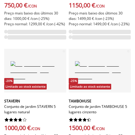
750,00 €
1150,00 €
/CON
/CON
Preço mais baixo dos últimos 30
Preço mais baixo dos últimos 30
dias: 1000,00 € /con (-25%)
dias: 1499,00 € /con (-23%)
Preço normal: 1299,00 € /con (-42%)
Preço normal: 1499,00 € /con (-23%)
-20%
-25%
Limitado ao stock existente
Limitado ao stock existente
STAVERN
TAMBOHUSE
Conjunto de jardim STAVERN 5
Conjunto de jardim TAMBOHUSE 5
lugares natural
lugares cinzento




















1000,00 €
1500,00 €
/CON
/CON