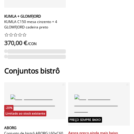
KUMLA + GLOMFJORD
KUMLA C150 mesa cinzento + 4
GLOMFJORD cadeira preto










370,00 €
/CON
Conjuntos bistrô
-20%
Limitado ao stock existente
PREÇO SEMPRE BAIXO
ABORG
Agora preço ainda mais baixo
Conjunto de bistrô ABORG L60xC60