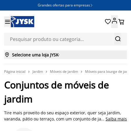
Grandes ofertas para empresas







Selecione uma loja JYSK

Página inicial
Jardim
Móveis de jardim
Móveis para lounge de jard



Conjuntos de móveis de
jardim
Tire mais proveito do seu espaço exterior, quer seja jardim,
varanda, pátio ou terraço, com um conjunto de jardim,
...
Saiba mais
também conhecido como lounge set. Estes conjuntos são