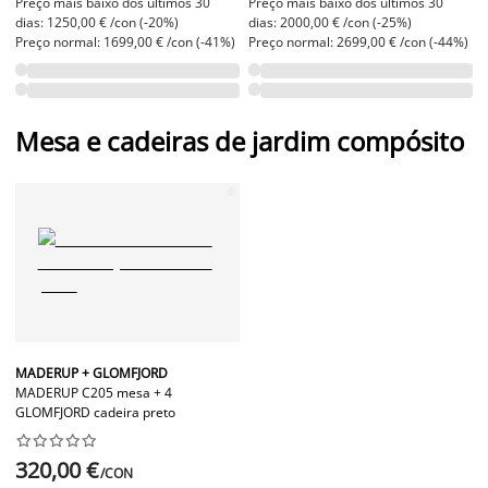
Preço mais baixo dos últimos 30
Preço mais baixo dos últimos 30
dias: 1250,00 € /con (-20%)
dias: 2000,00 € /con (-25%)
Preço normal: 1699,00 € /con (-41%)
Preço normal: 2699,00 € /con (-44%)
Mesa e cadeiras de jardim compósito
MADERUP + GLOMFJORD
MADERUP C205 mesa + 4
GLOMFJORD cadeira preto










320,00 €
/CON