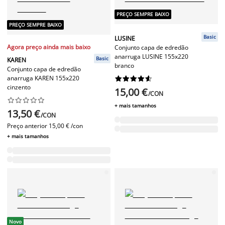
PREÇO SEMPRE BAIXO
PREÇO SEMPRE BAIXO
Basic
LUSINE
Agora preço ainda mais baixo
Conjunto capa de edredão
anarruga LUSINE 155x220
Basic
KAREN
branco
Conjunto capa de edredão
anarruga KAREN 155x220










cinzento
15,00 €
/CON










+ mais tamanhos
13,50 €
/CON
Preço anterior
15,00 € /con
+ mais tamanhos
Novo