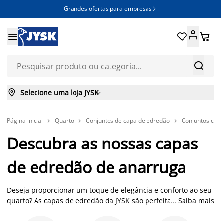
Grandes ofertas para empresas







Selecione uma loja JYSK

Página inicial
Quarto
Conjuntos de capa de edredão
Conjuntos cap



Descubra as nossas capas
de edredão de anarruga
Deseja proporcionar um toque de elegância e conforto ao seu
quarto? As capas de edredão da JYSK são perfeitas para si.
...
Saiba mais
Práticas e elegantes, estas capas de edredão tornam-se a