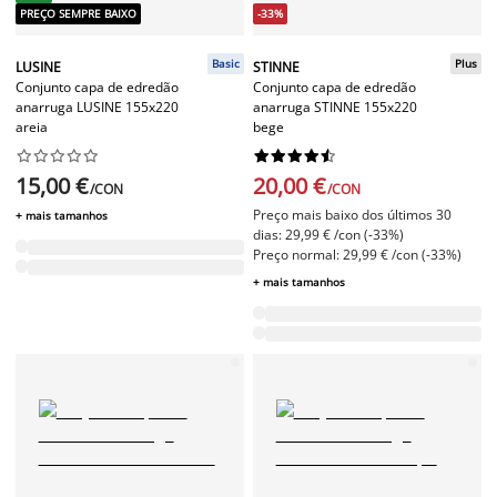
PREÇO SEMPRE BAIXO
-33%
Basic
Plus
LUSINE
STINNE
Conjunto capa de edredão
Conjunto capa de edredão
anarruga LUSINE 155x220
anarruga STINNE 155x220
areia
bege




















15,00 €
20,00 €
/CON
/CON
Preço mais baixo dos últimos 30
+ mais tamanhos
dias: 29,99 € /con (-33%)
Preço normal: 29,99 € /con (-33%)
+ mais tamanhos