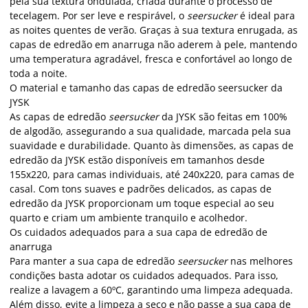
pela sua textura ondulada, criada durante o processo de
tecelagem. Por ser leve e respirável, o
seersucker
é ideal para
as noites quentes de verão. Graças à sua textura enrugada, as
capas de edredão em anarruga não aderem à pele, mantendo
uma temperatura agradável, fresca e confortável ao longo de
toda a noite.
O material e tamanho das capas de edredão seersucker da
JYSK
As capas de edredão
seersucker
da JYSK são feitas em 100%
de algodão, assegurando a sua qualidade, marcada pela sua
suavidade e durabilidade. Quanto às dimensões, as capas de
edredão da JYSK estão disponíveis em tamanhos desde
155x220, para camas individuais, até 240x220, para camas de
casal. Com tons suaves e padrões delicados, as capas de
edredão da JYSK proporcionam um toque especial ao seu
quarto e criam um ambiente tranquilo e acolhedor.
Os cuidados adequados para a sua capa de edredão de
anarruga
Para manter a sua capa de edredão
seersucker
nas melhores
condições basta adotar os cuidados adequados. Para isso,
realize a lavagem a 60ºC, garantindo uma limpeza adequada.
Além disso, evite a limpeza a seco e não passe a sua capa de