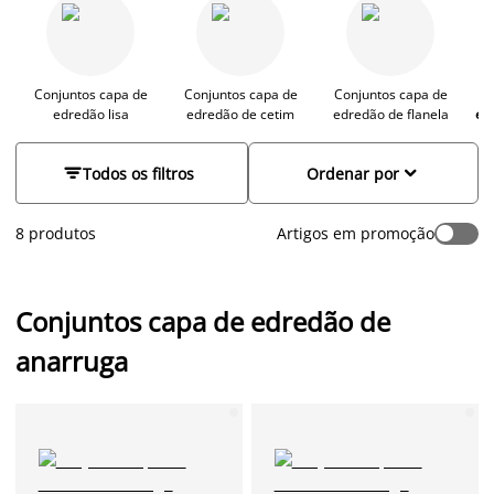
peça chave para um quarto aconchegante e acolhedor.
Conjuntos capa de
Conjuntos capa de
Conjuntos capa de
C
edredão lisa
edredão de cetim
edredão de flanela
ed


Todos os filtros
Ordenar por
8 produtos
Artigos em promoção
Conjuntos capa de edredão de
anarruga