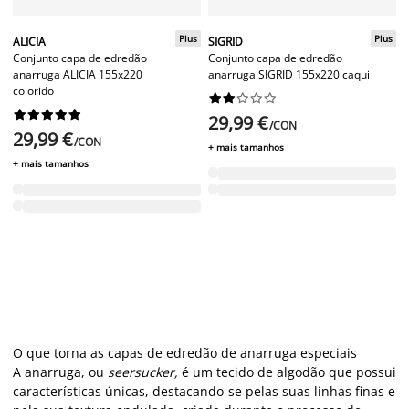
Plus
Plus
ALICIA
SIGRID
Conjunto capa de edredão
Conjunto capa de edredão
anarruga ALICIA 155x220
anarruga SIGRID 155x220 caqui
colorido




















29,99 €
/CON
29,99 €
/CON
+ mais tamanhos
+ mais tamanhos
O que torna as capas de edredão de anarruga especiais
A anarruga, ou
seersucker,
é um tecido de algodão que possui
características únicas, destacando-se pelas suas linhas finas e