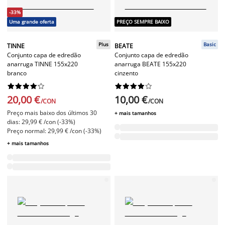
-33%
Uma grande oferta
PREÇO SEMPRE BAIXO
Plus
Basic
TINNE
BEATE
Conjunto capa de edredão
Conjunto capa de edredão
anarruga TINNE 155x220
anarruga BEATE 155x220
branco
cinzento




















20,00 €
10,00 €
/CON
/CON
Preço mais baixo dos últimos 30
+ mais tamanhos
dias: 29,99 € /con (-33%)
Preço normal: 29,99 € /con (-33%)
+ mais tamanhos