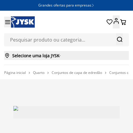
Grandes ofertas para empresas







Selecione uma loja JYSK

Página inicial
Quarto
Conjuntos de capa de edredão
Conjuntos cap


