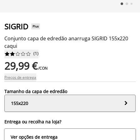
SIGRID
Plus
Conjunto capa de edredão anarruga SIGRID 155x220
caqui
(
1
)










29,99 €
/CON
Preços de entrega
Tamanho da capa de edredão

155x220
Entrega ou recolha na loja?
Ver opções de entrega