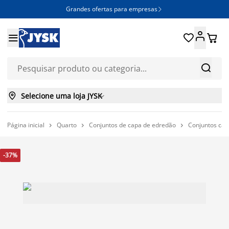
Grandes ofertas para empresas







Selecione uma loja JYSK

Página inicial
Quarto
Conjuntos de capa de edredão
Conjuntos cap



-37%