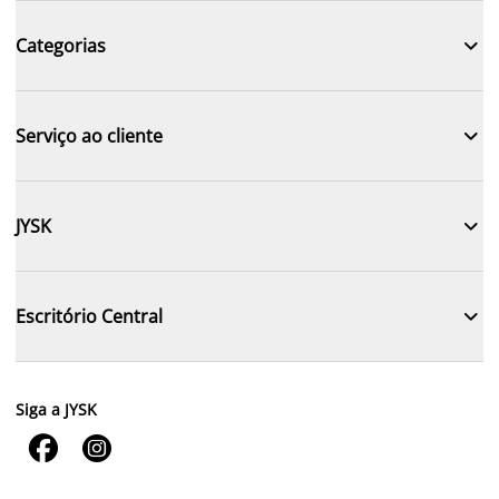

Categorias

Serviço ao cliente

JYSK

Escritório Central
Siga a JYSK

