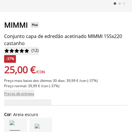
MIMMI
Plus
Conjunto capa de edredão acetinado MIMMI 155x220
castanho
(
12
)










-37%
25,00 €
/CON
Preço mais baixo dos últimos 30 dias: 39,99 € /con (-37%)
Preço normal: 39,99 € /con (-37%)
Preços de entrega
Cor
: Areia escuro