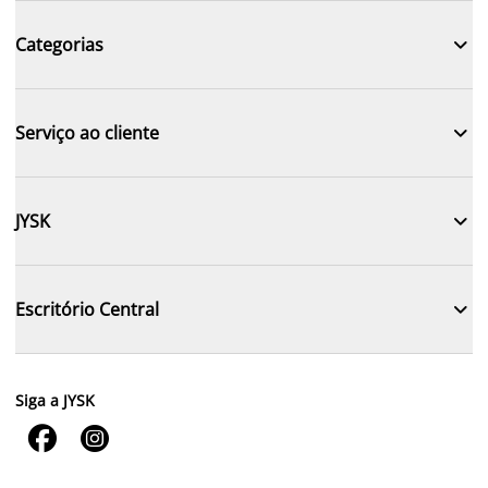

Categorias

Serviço ao cliente

JYSK

Escritório Central
Siga a JYSK

