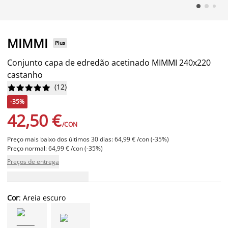
MIMMI
Plus
Conjunto capa de edredão acetinado MIMMI 240x220
castanho
(
12
)










-35%
42,50 €
/CON
Preço mais baixo dos últimos 30 dias: 64,99 € /con (-35%)
Preço normal: 64,99 € /con (-35%)
Preços de entrega
Cor
: Areia escuro