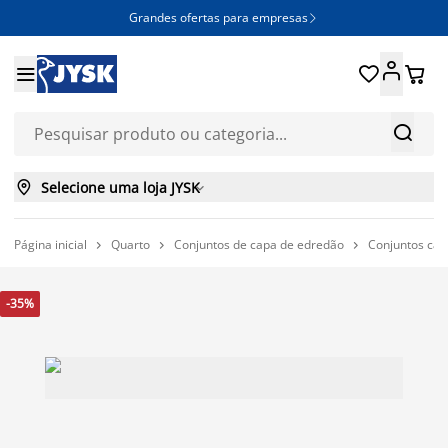
Grandes ofertas para empresas







Selecione uma loja JYSK

Página inicial
Quarto
Conjuntos de capa de edredão
Conjuntos cap



-35%