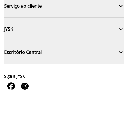

Serviço ao cliente

JYSK

Escritório Central
Siga a JYSK

