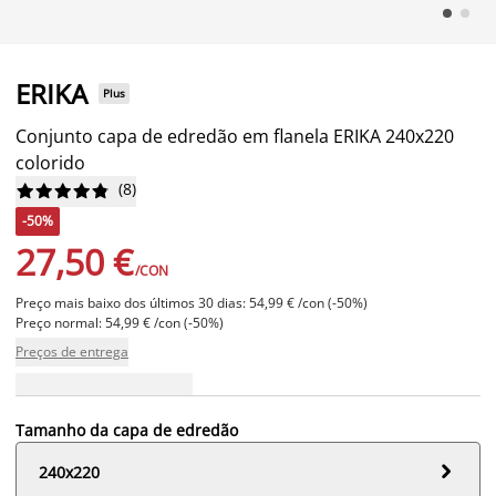
ERIKA
Plus
Conjunto capa de edredão em flanela ERIKA 240x220
colorido
(
8
)










-50%
27,50 €
/CON
Preço mais baixo dos últimos 30 dias: 54,99 € /con (-50%)
Preço normal: 54,99 € /con (-50%)
Preços de entrega
Tamanho da capa de edredão

240x220