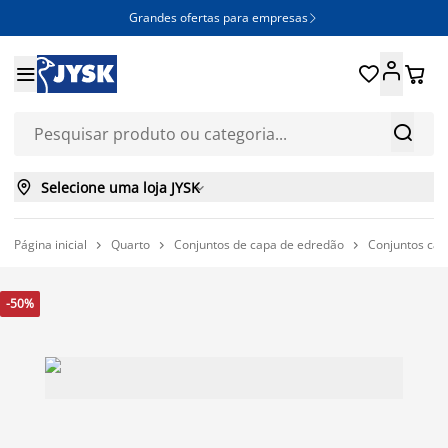
Grandes ofertas para empresas







Selecione uma loja JYSK

Página inicial
Quarto
Conjuntos de capa de edredão
Conjuntos cap



-50%