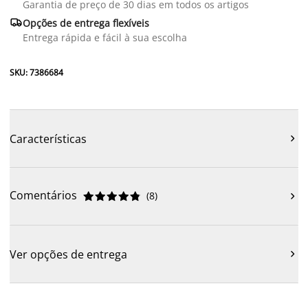
Garantia de preço de 30 dias em todos os artigos

Opções de entrega flexíveis
Entrega rápida e fácil à sua escolha
SKU: 7386684
Características

Comentários
(
8
)











Ver opções de entrega
