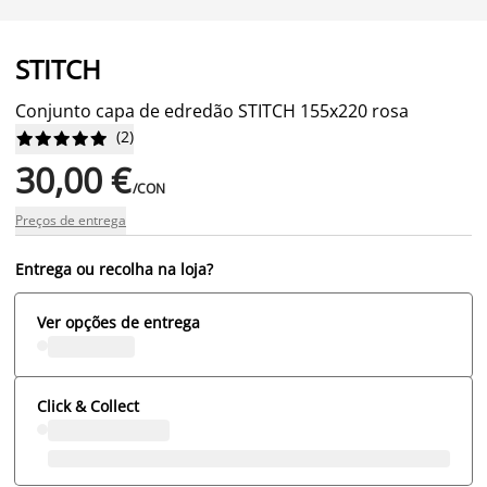
STITCH
Conjunto capa de edredão STITCH 155x220 rosa
(
2
)










30,00 €
/CON
Preços de entrega
Entrega ou recolha na loja?
Ver opções de entrega
Click & Collect