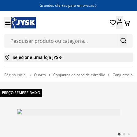
Grandes ofertas para empresas







Selecione uma loja JYSK

Página inicial
Quarto
Conjuntos de capa de edredão
Conjuntos capa



PREÇO SEMPRE BAIXO