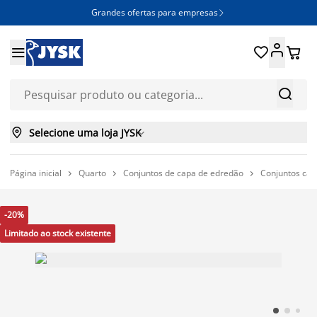
Grandes ofertas para empresas







Selecione uma loja JYSK

Página inicial
Quarto
Conjuntos de capa de edredão
Conjuntos capa



-20%
Limitado ao stock existente