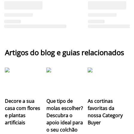
Artigos do blog e guias relacionados
Z
Decore a sua
Que tipo de
As cortinas
co
casa com flores
molas escolher?
favoritas da
c
e plantas
Descubra o
nossa Category
c
artificiais
apoio ideal para
Buyer
es
o seu colchão
c