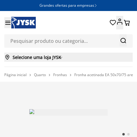
Grandes ofertas para empresas







Selecione uma loja JYSK

Página inicial
Quarto
Fronhas
Fronha acetinada EA 50x70/75 areia


