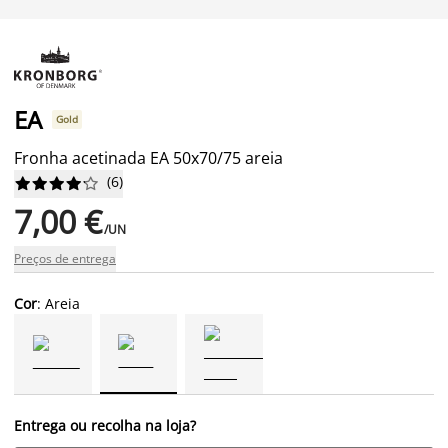
EA
Gold
Fronha acetinada EA 50x70/75 areia
(
6
)










7,00 €
/UN
Preços de entrega
Cor
: Areia
Entrega ou recolha na loja?