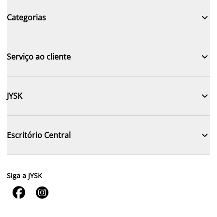

Categorias

Serviço ao cliente

JYSK

Escritório Central
Siga a JYSK

