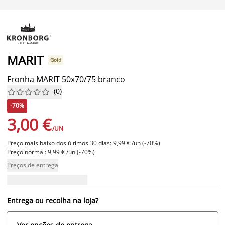
MARIT
Gold
Fronha MARIT 50x70/75 branco
(
0
)










-70%
3,00 €
/UN
Preço mais baixo dos últimos 30 dias: 9,99 € /un (-70%)
Preço normal: 9,99 € /un (-70%)
Preços de entrega
Entrega ou recolha na loja?