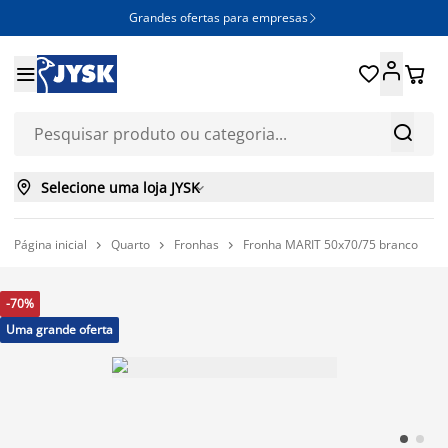
Grandes ofertas para empresas







Selecione uma loja JYSK

Página inicial
Quarto
Fronhas
Fronha MARIT 50x70/75 branco



-70%
Uma grande oferta