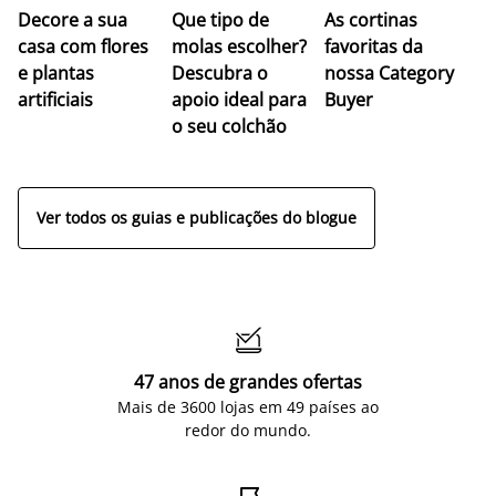
Decore a sua
Que tipo de
As cortinas
co
casa com flores
molas escolher?
favoritas da
c
e plantas
Descubra o
nossa Category
c
artificiais
apoio ideal para
Buyer
es
o seu colchão
c
ap
Ver todos os guias e publicações do blogue

47 anos de grandes ofertas
Mais de 3600 lojas em 49 países ao
redor do mundo.