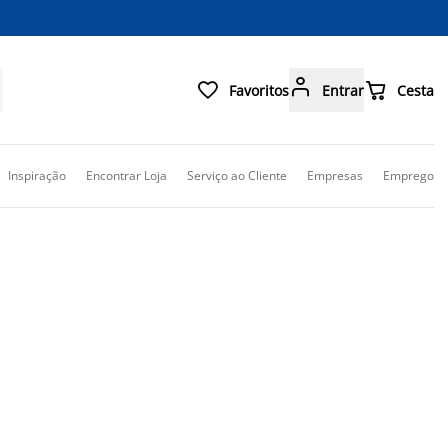



Favoritos
Entrar
Cesta
Inspiração
Encontrar Loja
Serviço ao Cliente
Empresas
Emprego