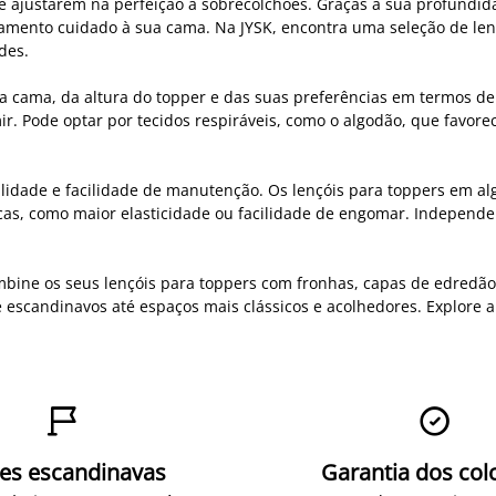
e ajustarem na perfeição a sobrecolchões. Graças à sua profund
amento cuidado à sua cama. Na JYSK, encontra uma seleção de lenç
des.
 cama, da altura do topper e das suas preferências em termos de 
mir. Pode optar por tecidos respiráveis, como o algodão, que favo
lidade e facilidade de manutenção. Os lençóis para toppers em al
icas, como maior elasticidade ou facilidade de engomar. Independ
mbine os seus lençóis para toppers com fronhas, capas de edredão
e escandinavos até espaços mais clássicos e acolhedores. Explore


zes escandinavas
Garantia dos col