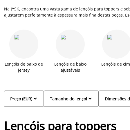
Na JYSK, encontra uma vasta gama de lençóis para toppers e so
ajustarem perfeitamente à espessura mais fina destas peças. E
do sítio. Os lençóis da JYSK para sobrecolchões, disponíveis em
garantem um ajuste impecável, mantendo a cama sempre arrumad
proteger o seu topper e garantem um toque final de conforto ao
Lençóis de baixo de
Lençóis de baixo
Lençóis de ci
jersey
ajustáveis


Preço (EUR)
Tamanho do lençol
Dimensões d
Lençóis para toppers