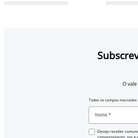
Subscrev
O vale
Todos os campos marcados c
Nome
*
Desejo receber comuni
comportamento, por e-m