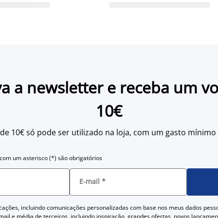
a a newsletter e receba um v
10€
 de 10€ só pode ser utilizado na loja, com um gasto mínimo
om um asterisco (*) são obrigatórios
E-mail
*
cações, incluindo comunicações personalizadas com base nos meus dados pess
ail e média de terceiros, incluindo inspiração, grandes ofertas, novos lançam