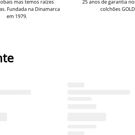
obais mas temos raízes
25 anos de garantia n
as. Fundada na Dinamarca
colchões GOLD
em 1979.
nte