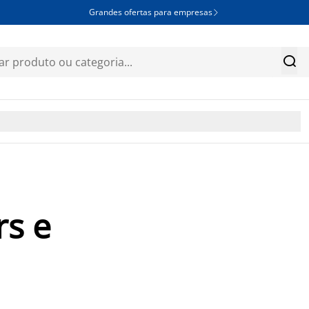
Grandes ofertas para empresas


rs e