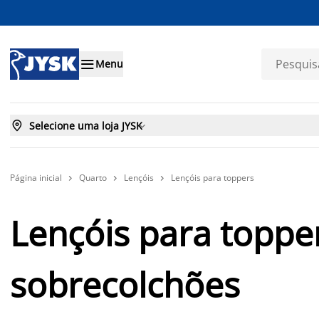

Menu

Selecione uma loja JYSK

Página inicial
Quarto
Lençóis
Lençóis para toppers



Lençóis para toppe
sobrecolchões