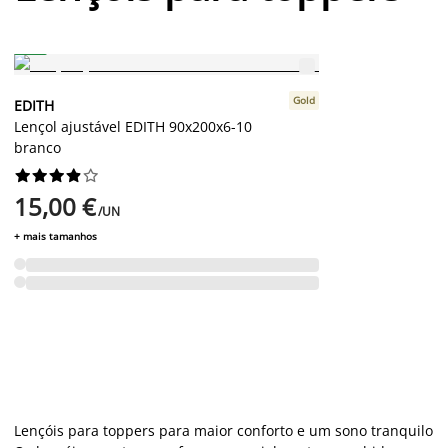
Novo
Gold
EDITH
Lençol ajustável EDITH 90x200x6-10
branco










15,00 €
/UN
+ mais tamanhos
Lençóis para toppers para maior conforto e um sono tranquilo