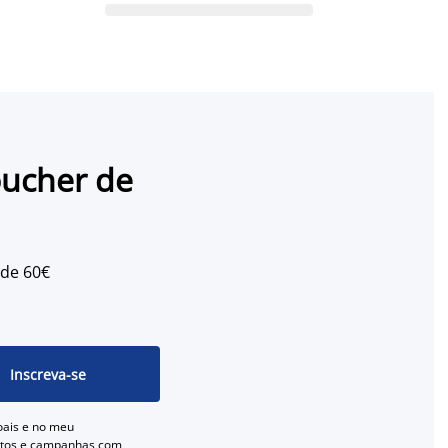
oucher de
 de 60€
Inscreva-se
oais e no meu
entos e campanhas com