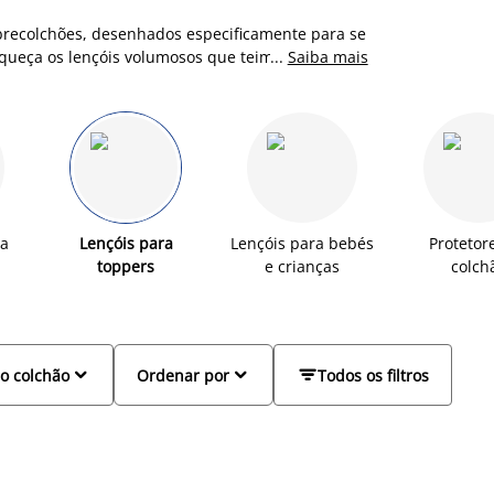
brecolchões, desenhados especificamente para se
squeça os lençóis volumosos que teimam em sair
...
Saiba mais
 materiais como o jersey, possuem elásticos que
a. São a solução prática e elegante para
 seu descanso.
ma
Lençóis para
Lençóis para bebés
Protetor
toppers
e crianças
colch



o colchão
Ordenar por
Todos os filtros