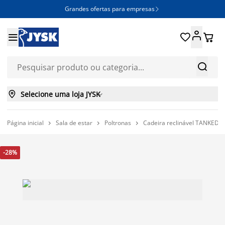
Grandes ofertas para empresas







Selecione uma loja JYSK

Página inicial
Sala de estar
Poltronas
Cadeira reclinável TANKEDA



-28%