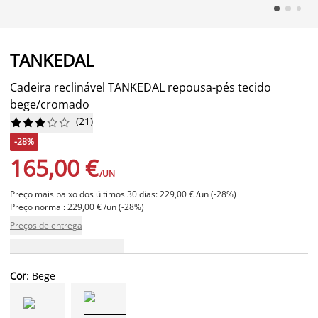
TANKEDAL
Cadeira reclinável TANKEDAL repousa-pés tecido
bege/cromado
(
21
)










-28%
165,00 €
/UN
Preço mais baixo dos últimos 30 dias: 229,00 € /un (-28%)
Preço normal: 229,00 € /un (-28%)
Preços de entrega
Cor
: Bege