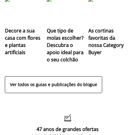
Z
Decore a sua
Que tipo de
As cortinas
co
casa com flores
molas escolher?
favoritas da
c
e plantas
Descubra o
nossa Category
c
artificiais
apoio ideal para
Buyer
es
o seu colchão
c
ap
Ver todos os guias e publicações do blogue

47 anos de grandes ofertas