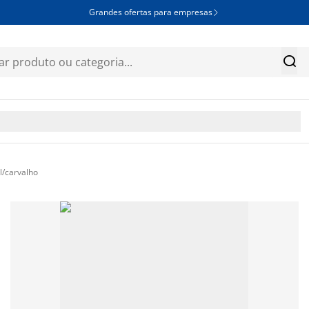
Grandes ofertas para empresas


/carvalho