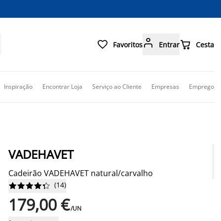



Favoritos
Entrar
Cesta
Inspiração
Encontrar Loja
Serviço ao Cliente
Empresas
Emprego
VADEHAVET
Cadeirão VADEHAVET natural/carvalho
(
14
)










179,00 €
/UN