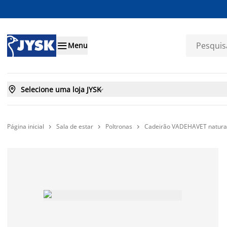

Menu

Selecione uma loja JYSK

Página inicial
Sala de estar
Poltronas
Cadeirão VADEHAVET natural


