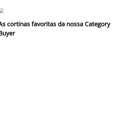
As cortinas favoritas da nossa Category
Z
Buyer
c