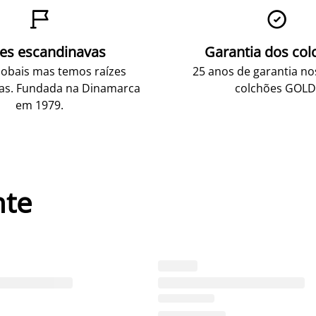


zes escandinavas
Garantia dos col
obais mas temos raízes
25 anos de garantia n
as. Fundada na Dinamarca
colchões GOLD
em 1979.
nte