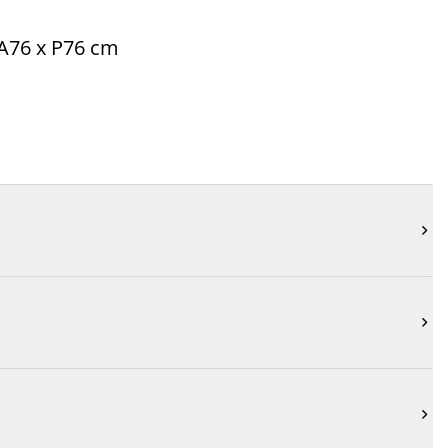
 A76 x P76 cm


