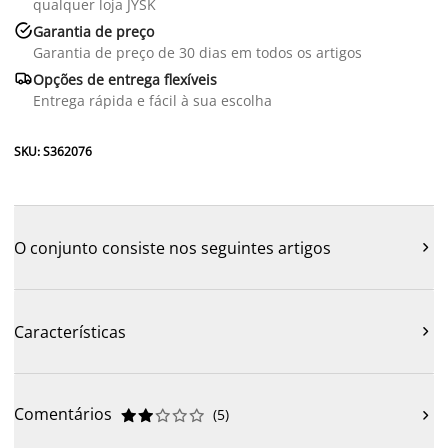
qualquer loja JYSK

Garantia de preço
Garantia de preço de 30 dias em todos os artigos

Opções de entrega flexíveis
Entrega rápida e fácil à sua escolha
SKU: S362076
O conjunto consiste nos seguintes artigos

Características

Comentários
(
5
)










