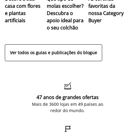
casa com flores
molas escolher?
favoritas da
c
e plantas
Descubra o
nossa Category
c
artificiais
apoio ideal para
Buyer
es
o seu colchão
c
ap
Ver todos os guias e publicações do blogue

47 anos de grandes ofertas
Mais de 3600 lojas em 49 países ao
redor do mundo.
