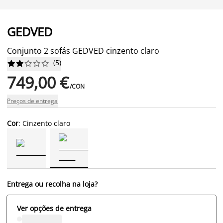
GEDVED
Conjunto 2 sofás GEDVED cinzento claro
(
5
)










749,00 €
/CON
Preços de entrega
Cor
: Cinzento claro
Entrega ou recolha na loja?
Ver opções de entrega