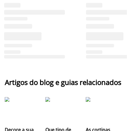
Artigos do blog e guias relacionados
Z
Decore a sua
Que tipo de
As cortinas
co