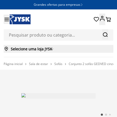
Grandes ofertas para empresas







Selecione uma loja JYSK

Página inicial
Sala de estar
Sofás
Conjunto 2 sofás GEDVED cinzent


