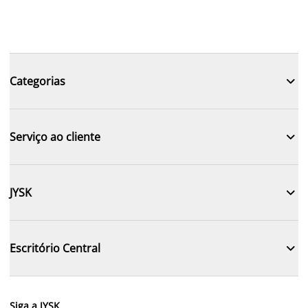

Categorias

Serviço ao cliente

JYSK

Escritório Central
Siga a JYSK