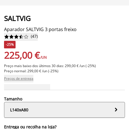
SALTVIG
Aparador SALTVIG 3 portas freixo
(
47
)










-25%
225,00 €
/UN
Preço mais baixo dos últimos 30 dias: 299,00 € /un (-25%)
Preço normal: 299,00 € /un (-25%)
Preços de entrega
Tamanho

L140xA80
Entrega ou recolha na loja?