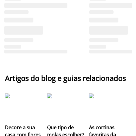
Artigos do blog e guias relacionados
Z
Decore a sua
Que tipo de
As cortinas
co
casa com flores
molas escolher?
favoritas da
c