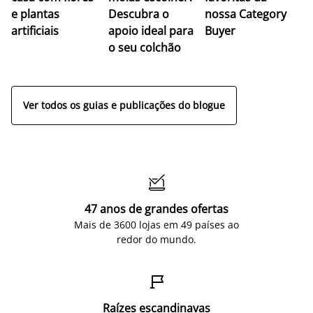
e plantas
Descubra o
nossa Category
c
artificiais
apoio ideal para
Buyer
es
o seu colchão
c
ap
Ver todos os guias e publicações do blogue

47 anos de grandes ofertas
Mais de 3600 lojas em 49 países ao
redor do mundo.

Raízes escandinavas