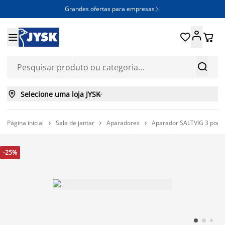
Grandes ofertas para empresas







Selecione uma loja JYSK

Página inicial
Sala de jantar
Aparadores
Aparador SALTVIG 3 porta



-25%