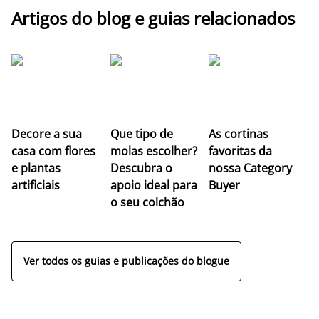
Artigos do blog e guias relacionados
Z
Decore a sua
Que tipo de
As cortinas
co
casa com flores
molas escolher?
favoritas da
c
e plantas
Descubra o
nossa Category
c
artificiais
apoio ideal para
Buyer
es
o seu colchão
c
ap
Ver todos os guias e publicações do blogue