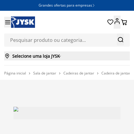
Grandes ofertas para empresas







Selecione uma loja JYSK

Página inicial
Sala de jantar
Cadeiras de jantar
Cadeira de jantar 


