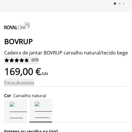
BOVRUP
Cadeira de jantar BOVRUP carvalho natural/tecido bege
(
69
)










169,00 €
/UN
Preços de entrega
Cor
: Carvalho natural
Entrega ou recolha na loja?