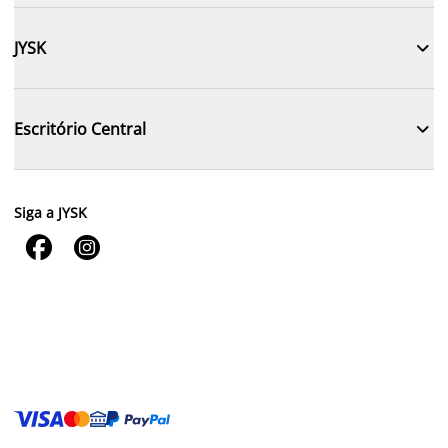

JYSK

Escritório Central
Siga a JYSK

