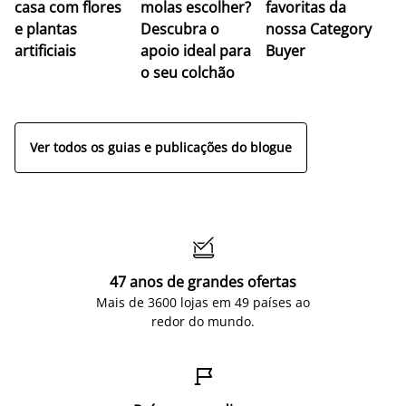
casa com flores
molas escolher?
favoritas da
c
e plantas
Descubra o
nossa Category
c
artificiais
apoio ideal para
Buyer
es
o seu colchão
c
ap
Ver todos os guias e publicações do blogue

47 anos de grandes ofertas
Mais de 3600 lojas em 49 países ao
redor do mundo.
