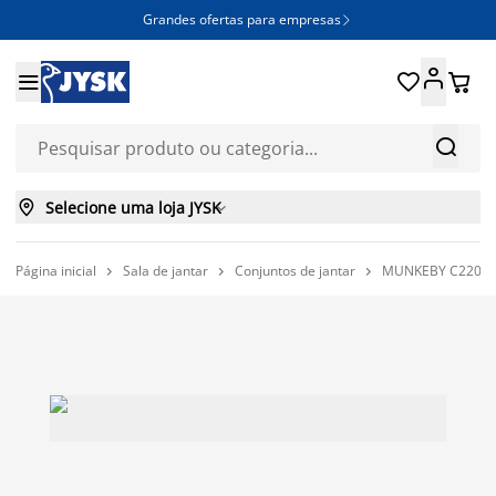
Grandes ofertas para empresas







Selecione uma loja JYSK

Página inicial
Sala de jantar
Conjuntos de jantar
MUNKEBY C220 mes


