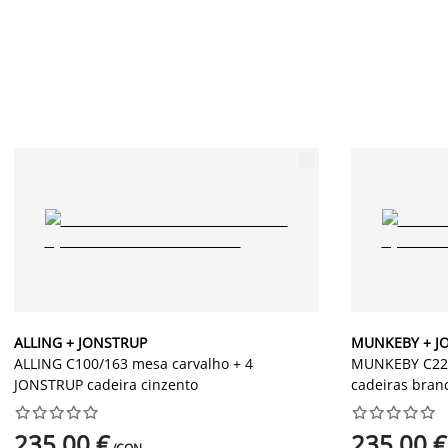
ALLING + JONSTRUP
MUNKEBY + J
ALLING C100/163 mesa carvalho + 4
MUNKEBY C220
JONSTRUP cadeira cinzento
cadeiras bran




















235,00 €
235,00 €