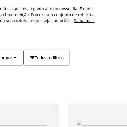
tos aspectos, o ponto alto do nosso dia. É onde
a boa refeição. Procure um conjunto de refeição
da sua cozinha, e que seja confortável para toda
...
Saiba mais
a? Na JYSK, sugerimos conjuntos de mesas e
eita para a sua casa. Temos mesas de jantar
unto de refeição para 4, 6 ou 8 pessoas, ou um
ões.


ar por
Todos os filtros