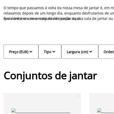
O tempo que passamos à volta da nossa mesa de jantar é, em mui
relaxamos depois de um longo dia, enquanto desfrutamos de um
que combine com o resto da decoração da sua sala de jantar ou 
Encontre o seu novo conjunto de jantar aqui!
a família. Não sabe que cadeira de jantar combina com que mes
cadeiras de jantar, para que possa encontrar a combinação perf
grandes e pequenas, por isso, quer esteja à procura de um conj
conjunto mais pequeno para 2 pessoas , existem diferentes opç



Preço (EUR)
Tipo
Largura (cm)
Orden
Conjuntos de jantar