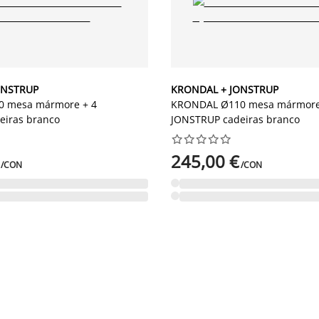
ONSTRUP
KRONDAL + JONSTRUP
 mesa mármore + 4
KRONDAL Ø110 mesa mármore
eiras branco
JONSTRUP cadeiras branco










245,00 €
/CON
/CON