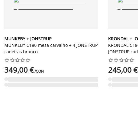
MUNKEBY + JONSTRUP
KRONDAL + J
MUNKEBY C180 mesa carvalho + 4 JONSTRUP
KRONDAL C180
cadeiras branco
JONSTRUP cad




















349,00 €
245,00 €
/CON