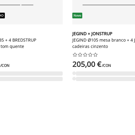
IXO
Novo
JEGIND + JONSTRUP
5 + 4 BREDSTRUP
JEGIND Ø105 mesa branco + 4
 tom quente
cadeiras cinzento










205,00 €
/CON
/CON