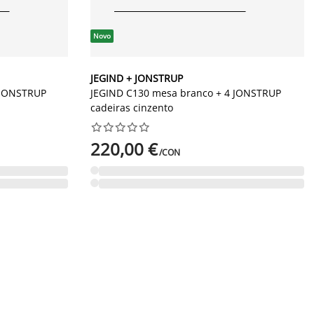
Novo
JEGIND + JONSTRUP
 JONSTRUP
JEGIND C130 mesa branco + 4 JONSTRUP
cadeiras cinzento










220,00 €
/CON