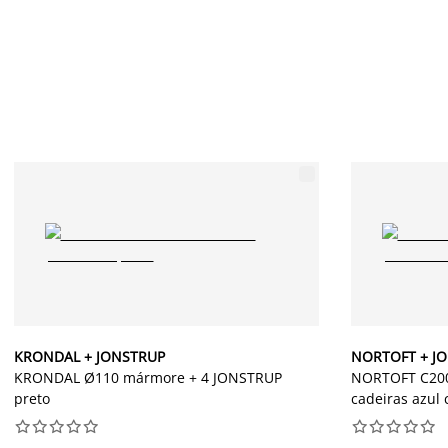
KRONDAL + JONSTRUP
NORTOFT + J
KRONDAL Ø110 mármore + 4 JONSTRUP
NORTOFT C200
preto
cadeiras azul 



















