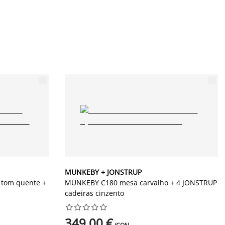
MUNKEBY + JONSTRUP
tom quente +
MUNKEBY C180 mesa carvalho + 4 JONSTRUP
cadeiras cinzento










349,00 €