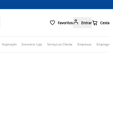



Favoritos
Entrar
Cesta
Inspiração
Encontrar Loja
Serviço ao Cliente
Empresas
Emprego