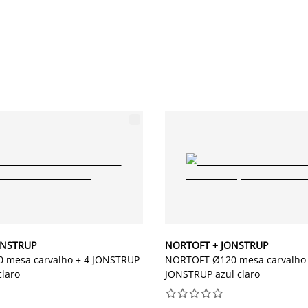
ONSTRUP
NORTOFT + JONSTRUP
 mesa carvalho + 4 JONSTRUP
NORTOFT Ø120 mesa carvalho n
claro
JONSTRUP azul claro









