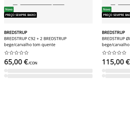
Novo
Novo
PREÇO SEMPRE BAIXO
PREÇO SEMPRE BA
BREDSTRUP
BREDSTRUP
BREDSTRUP C92 + 2 BREDSTRUP
BREDSTRUP Ø8
bege/carvalho tom quente
bege/carvalho




















65,00 €
115,00 €
/CON