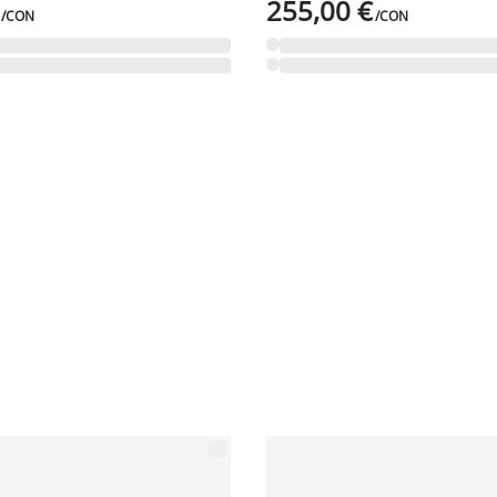
255,00 €
/CON
/CON