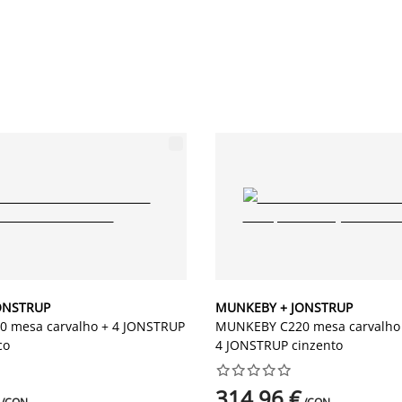
ONSTRUP
MUNKEBY + JONSTRUP
 mesa carvalho + 4 JONSTRUP
MUNKEBY C220 mesa carvalho 
co
4 JONSTRUP cinzento










314,96 €