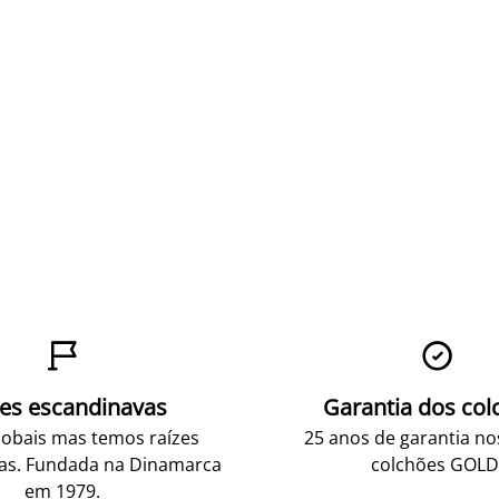


zes escandinavas
Garantia dos col
obais mas temos raízes
25 anos de garantia n
as. Fundada na Dinamarca
colchões GOLD
em 1979.