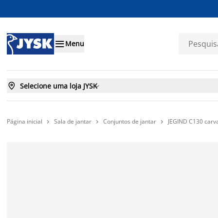

Menu

Selecione uma loja JYSK

Página inicial
Sala de jantar
Conjuntos de jantar
JEGIND C130 carva


