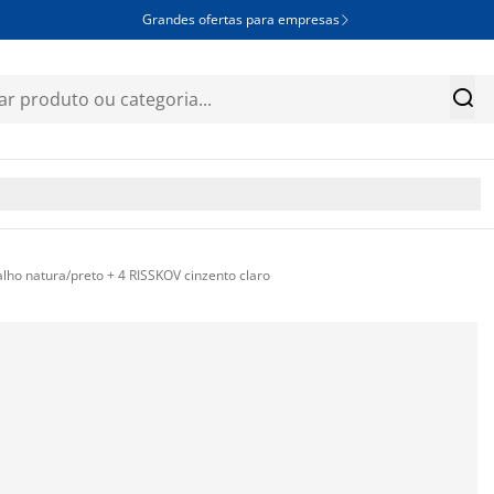
Grandes ofertas para empresas


lho natura/preto + 4 RISSKOV cinzento claro