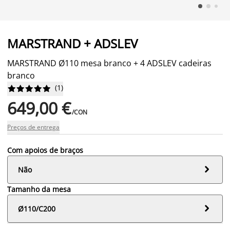
MARSTRAND + ADSLEV
MARSTRAND Ø110 mesa branco + 4 ADSLEV cadeiras
branco
(
1
)










649,00 €
/CON
Preços de entrega
Com apoios de braços

Não
Tamanho da mesa

Ø110/C200