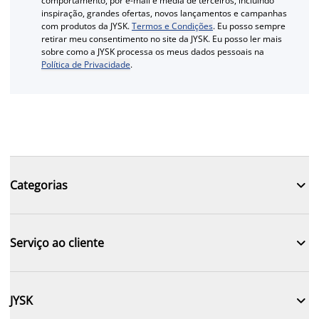
comportamento, por e-mail e média de terceiros, incluindo
inspiração, grandes ofertas, novos lançamentos e campanhas
com produtos da JYSK.
Termos e Condições
. Eu posso sempre
retirar meu consentimento no site da JYSK. Eu posso ler mais
sobre como a JYSK processa os meus dados pessoais na
Política de Privacidade
.

Categorias

Serviço ao cliente

JYSK