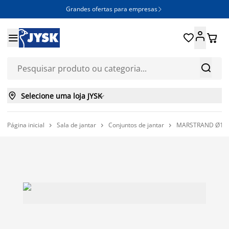
Grandes ofertas para empresas







Selecione uma loja JYSK

Página inicial
Sala de jantar
Conjuntos de jantar
MARSTRAND Ø110 


