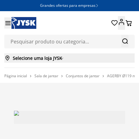
Grandes ofertas para empresas







Selecione uma loja JYSK

Página inicial
Sala de jantar
Conjuntos de jantar
AGERBY Ø119 mesa 


