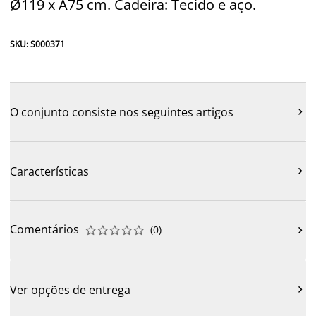
Ø119 x A75 cm. Cadeira: Tecido e aço.
SKU: S000371
O conjunto consiste nos seguintes artigos

Características

Comentários
(
0
)











Ver opções de entrega
