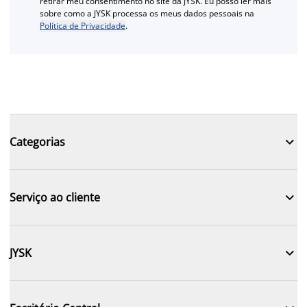
retirar meu consentimento no site da JYSK. Eu posso ler mais
sobre como a JYSK processa os meus dados pessoais na
Política de Privacidade
.

Categorias

Serviço ao cliente

JYSK