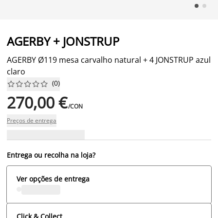
AGERBY + JONSTRUP
AGERBY Ø119 mesa carvalho natural + 4 JONSTRUP azul
claro
(
0
)










270,00 €
/CON
Preços de entrega
Entrega ou recolha na loja?
Ver opções de entrega
Click & Collect