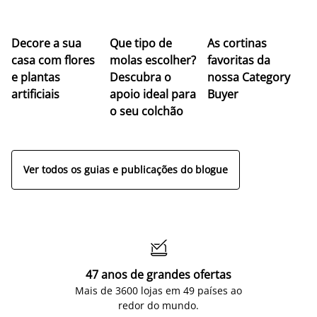
Z
Decore a sua
Que tipo de
As cortinas
co
casa com flores
molas escolher?
favoritas da
c
e plantas
Descubra o
nossa Category
c
artificiais
apoio ideal para
Buyer
es
o seu colchão
c
ap
Ver todos os guias e publicações do blogue

47 anos de grandes ofertas
Mais de 3600 lojas em 49 países ao
redor do mundo.