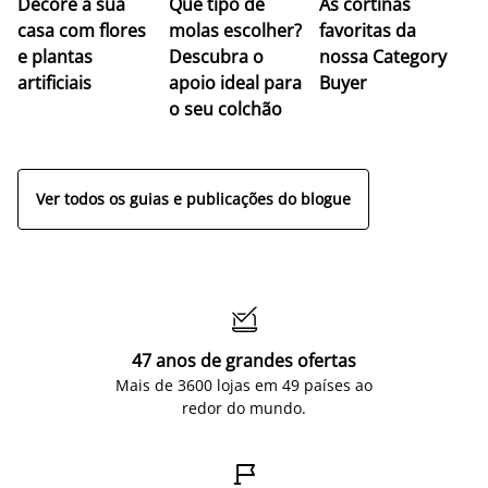
Decore a sua
Que tipo de
As cortinas
co
casa com flores
molas escolher?
favoritas da
c
e plantas
Descubra o
nossa Category
c
artificiais
apoio ideal para
Buyer
es
o seu colchão
c
ap
Ver todos os guias e publicações do blogue

47 anos de grandes ofertas
Mais de 3600 lojas em 49 países ao
redor do mundo.
