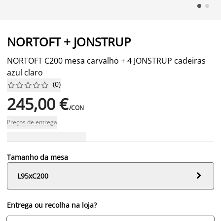
NORTOFT + JONSTRUP
NORTOFT C200 mesa carvalho + 4 JONSTRUP cadeiras
azul claro
(
0
)










245,00 €
/CON
Preços de entrega
Tamanho da mesa

L95xC200
Entrega ou recolha na loja?