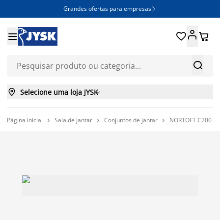
Grandes ofertas para empresas







Selecione uma loja JYSK

Página inicial
Sala de jantar
Conjuntos de jantar
NORTOFT C200 mes


