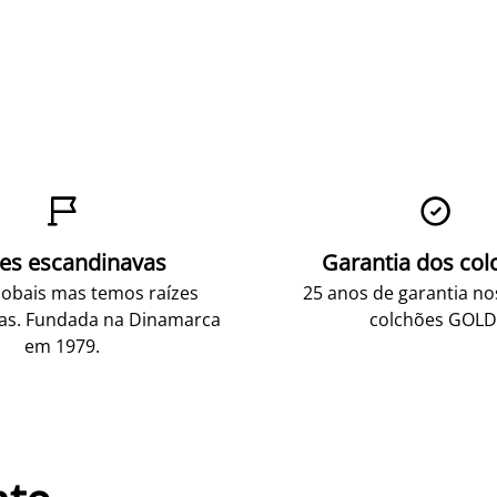


zes escandinavas
Garantia dos col
obais mas temos raízes
25 anos de garantia n
as. Fundada na Dinamarca
colchões GOLD
em 1979.