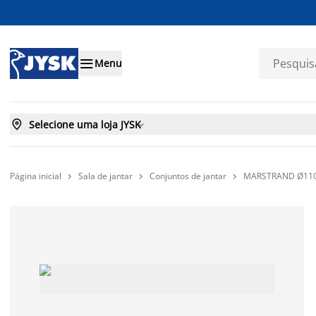

Menu

Selecione uma loja JYSK

Página inicial
Sala de jantar
Conjuntos de jantar
MARSTRAND Ø110 


