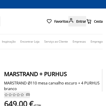



Favoritos
Entrar
Cesta
Inspiração
Encontrar Loja
Serviço ao Cliente
Empresas
Emprego
MARSTRAND + PURHUS
MARSTRAND Ø110 mesa carvalho escuro + 4 PURHUS
branco
(
0
)










649,00 €
/CON