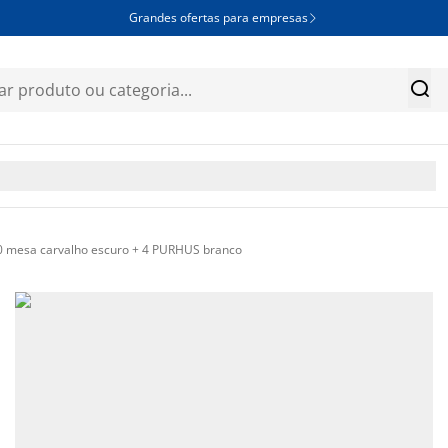
Grandes ofertas para empresas


mesa carvalho escuro + 4 PURHUS branco