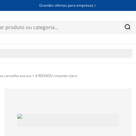
Grandes ofertas para empresas


carvalho escuro + 4 RISSKOV cinzento claro