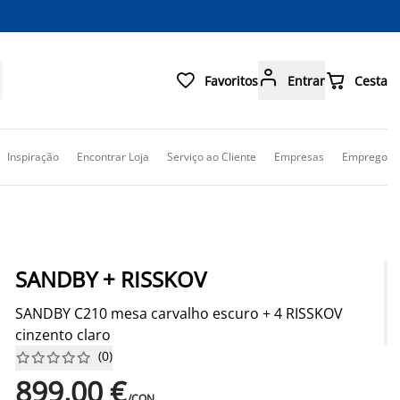



Favoritos
Entrar
Cesta
Inspiração
Encontrar Loja
Serviço ao Cliente
Empresas
Emprego
SANDBY + RISSKOV
SANDBY C210 mesa carvalho escuro + 4 RISSKOV
cinzento claro
(
0
)










899,00 €
/CON