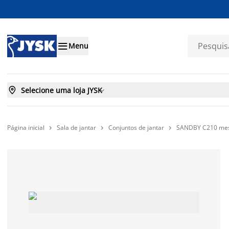

Menu

Selecione uma loja JYSK

Página inicial
Sala de jantar
Conjuntos de jantar
SANDBY C210 mesa 


