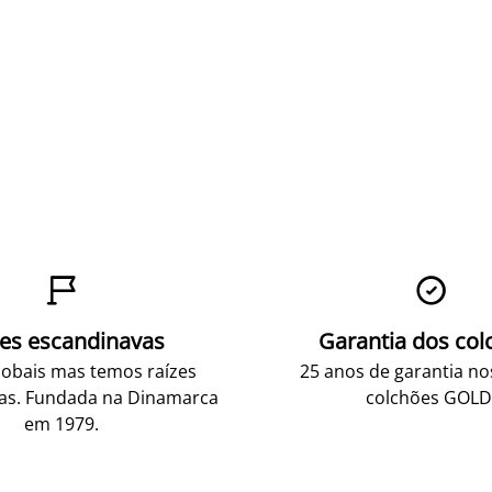


zes escandinavas
Garantia dos col
obais mas temos raízes
25 anos de garantia n
as. Fundada na Dinamarca
colchões GOLD
em 1979.