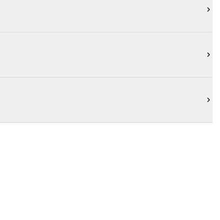


