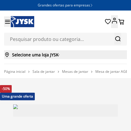
Grandes ofertas para empresas







Selecione uma loja JYSK

Página inicial
Sala de jantar
Mesas de jantar
Mesa de jantar AGERB



-50%
Uma grande oferta