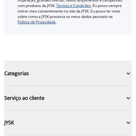
inspiração, grandes ofertas, novos lançamentos e campanhas
com produtos da JYSK.
Termos e Condições
. Eu posso sempre
retirar meu consentimento no site da JYSK. Eu posso ler mais
sobre como a JYSK processa os meus dados pessoais na
Política de Privacidade
.

Categorias

Serviço ao cliente

JYSK