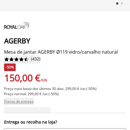
AGERBY
Mesa de jantar AGERBY Ø119 vidro/carvalho natural
(
432
)










-50%
150,00 €
/UN
Preço mais baixo dos últimos 30 dias: 299,00 € /un (-50%)
Preço normal: 299,00 € /un (-50%)
Preços de entrega
Entrega ou recolha na loja?