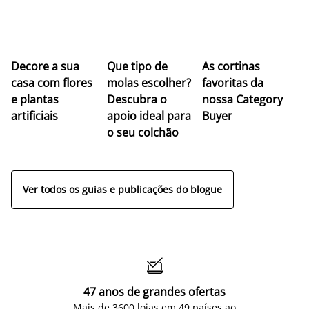
Z
Decore a sua
Que tipo de
As cortinas
co
casa com flores
molas escolher?
favoritas da
c
e plantas
Descubra o
nossa Category
c
artificiais
apoio ideal para
Buyer
es
o seu colchão
c
ap
Ver todos os guias e publicações do blogue

47 anos de grandes ofertas
Mais de 3600 lojas em 49 países ao