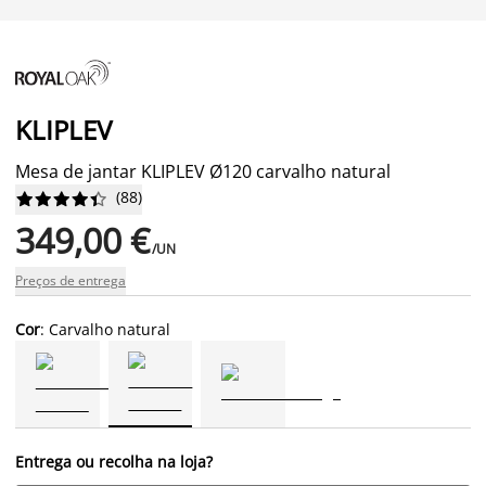
KLIPLEV
Mesa de jantar KLIPLEV Ø120 carvalho natural
(
88
)










349,00 €
/UN
Preços de entrega
Cor
: Carvalho natural
Entrega ou recolha na loja?