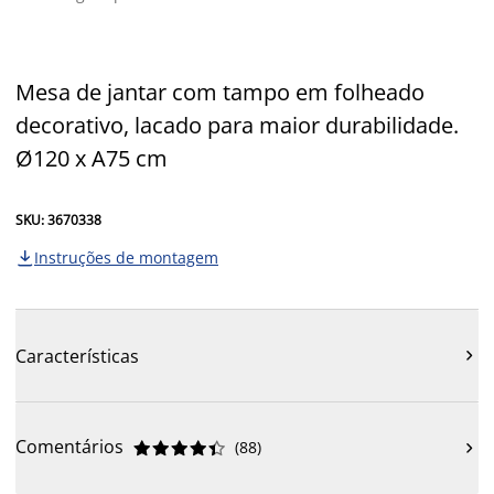
Mesa de jantar com tampo em folheado
decorativo, lacado para maior durabilidade.
Ø120 x A75 cm
SKU: 3670338
Instruções de montagem

Características

Comentários
(
88
)










