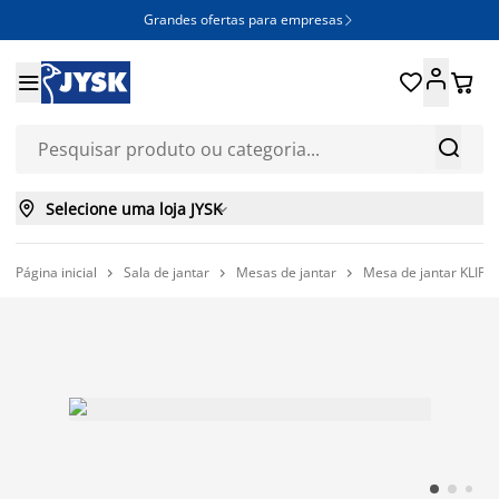
Grandes ofertas para empresas







Selecione uma loja JYSK

Página inicial
Sala de jantar
Mesas de jantar
Mesa de jantar KLIPL


