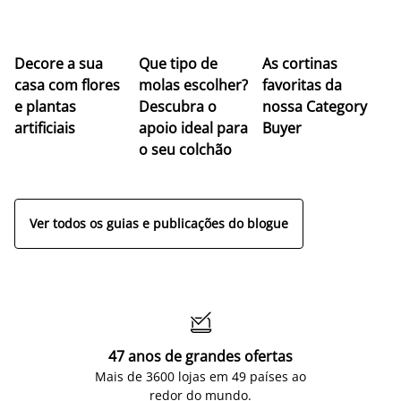
Z
Decore a sua
Que tipo de
As cortinas
co
casa com flores
molas escolher?
favoritas da
c
e plantas
Descubra o
nossa Category
c
artificiais
apoio ideal para
Buyer
es
o seu colchão
c
ap
Ver todos os guias e publicações do blogue

47 anos de grandes ofertas
Mais de 3600 lojas em 49 países ao
redor do mundo.