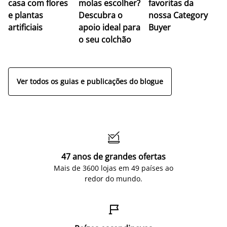
casa com flores
molas escolher?
favoritas da
c
e plantas
Descubra o
nossa Category
c
artificiais
apoio ideal para
Buyer
es
o seu colchão
c
ap
Ver todos os guias e publicações do blogue

47 anos de grandes ofertas
Mais de 3600 lojas em 49 países ao
redor do mundo.
