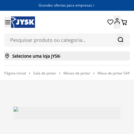
Grandes ofertas para empresas







Selecione uma loja JYSK

Página inicial
Sala de jantar
Mesas de jantar
Mesa de jantar SANDB


