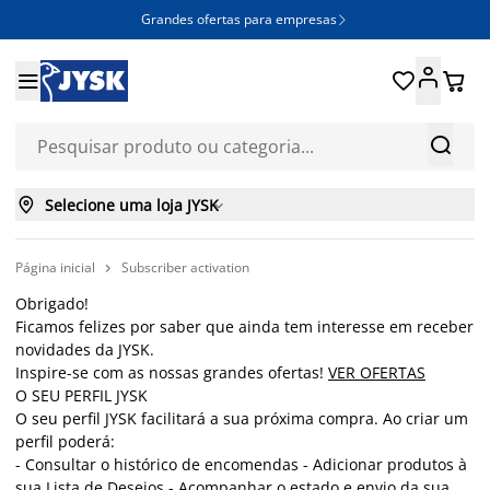
Grandes ofertas para empresas







Selecione uma loja JYSK

Página inicial
Subscriber activation

Obrigado!
Ficamos felizes por saber que ainda tem interesse em receber
novidades da JYSK.
Inspire-se com as nossas grandes ofertas!
VER OFERTAS
O SEU PERFIL JYSK
O seu perfil JYSK facilitará a sua próxima compra. Ao criar um
perfil poderá:
- Consultar o histórico de encomendas - Adicionar produtos à
sua Lista de Desejos - Acompanhar o estado e envio da sua