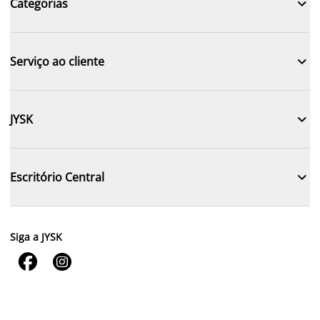

Categorias

Serviço ao cliente

JYSK

Escritório Central
Siga a JYSK

