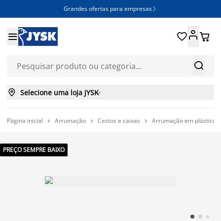
Grandes ofertas para empresas







Selecione uma loja JYSK

Página inicial
Arrumação
Cestos e caixas
Arrumação em plástico



PREÇO SEMPRE BAIXO