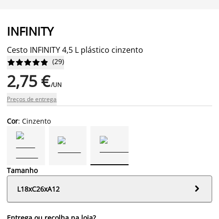
INFINITY
Cesto INFINITY 4,5 L plástico cinzento
(
29
)










2,75 €
/UN
Preços de entrega
Cor
: Cinzento
Tamanho

L18xC26xA12
Entrega ou recolha na loja?