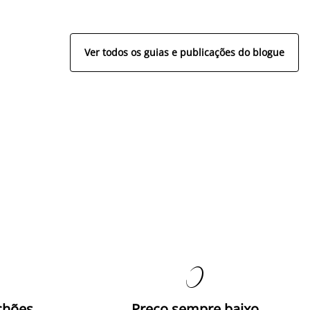
Ver todos os guias e publicações do blogue

chões
Preço sempre baixo