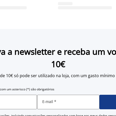
a a newsletter e receba um v
10€
 de 10€ só pode ser utilizado na loja, com um gasto mínimo
om um asterisco (*) são obrigatórios
E-mail
*
cações, incluindo comunicações personalizadas com base nos meus dados pess