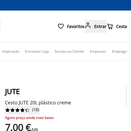



Favoritos
Entrar
Cesta
Inspiração
Encontrar Loja
Serviço ao Cliente
Empresas
Emprego
JUTE
Cesto JUTE 20L plástico creme
(
18
)










Agora preço ainda mais baixo
7,00 €
/UN