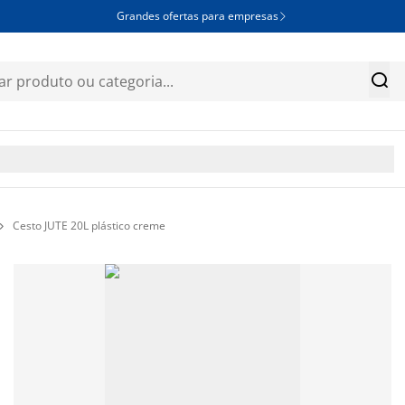
Grandes ofertas para empresas


Cesto JUTE 20L plástico creme
