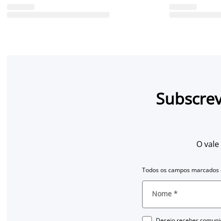
Subscrev
O vale
Todos os campos marcados c
Nome
*
Desejo receber comuni