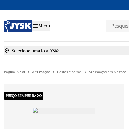

Menu

Selecione uma loja JYSK

Página inicial
Arrumação
Cestos e caixas
Arrumação em plástico



PREÇO SEMPRE BAIXO