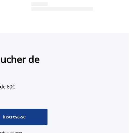
oucher de
 de 60€
Inscreva-se
oais e no meu