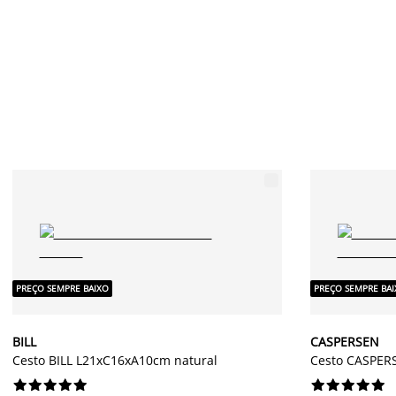
PREÇO SEMPRE BAIXO
PREÇO SEMPRE BA
BILL
CASPERSEN
Cesto BILL L21xC16xA10cm natural
Cesto CASPER



















