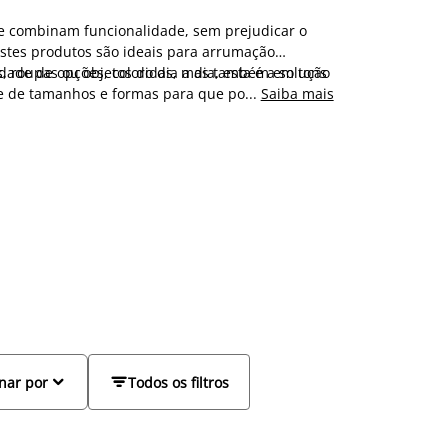
ue combinam funcionalidade, sem prejudicar o
estes produtos são ideais para arrumação
 roupas ou objetos do dia a dia, esta é a solução
edade de opções, coloridas, mas também em tons
e de tamanhos e formas para que possa adaptar
...
Saiba mais


nar por
Todos os filtros