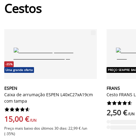
Cestos
-35%
Uma grande oferta
PREÇO SEMPRE BA
ESPEN
FRANS
Caixa de arrumação ESPEN L40xC27xA19cm
Cesto FRANS 
com tampa




















2,50 €
/UN
15,00 €
/UN
Preço mais baixo dos últimos 30 dias: 22,99 € /un
(-35%)