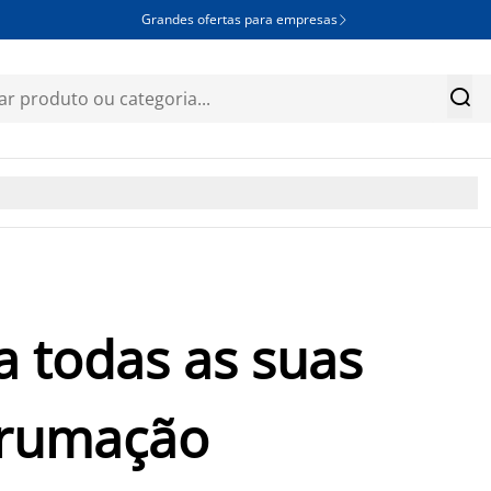
Grandes ofertas para empresas


a todas as suas
rrumação