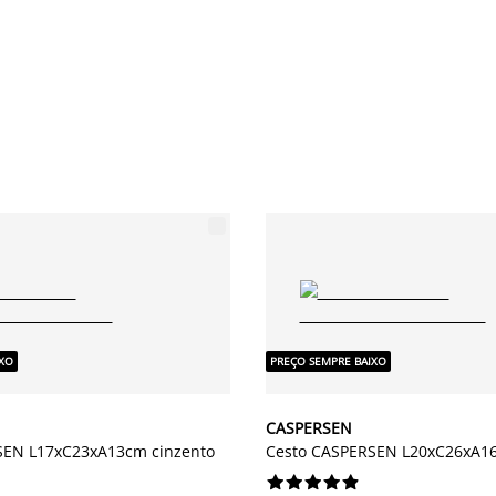
IXO
PREÇO SEMPRE BAIXO
CASPERSEN
SEN L17xC23xA13cm cinzento
Cesto CASPERSEN L20xC26xA16









