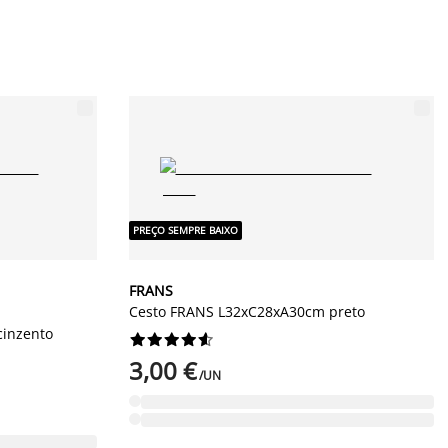
PREÇO SEMPRE BAIXO
FRANS
Cesto FRANS L32xC28xA30cm preto
cinzento










3,00 €
/UN