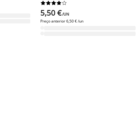










5,50 €
/UN
Preço anterior
6,50 € /un