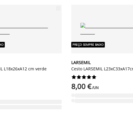
IXO
PREÇO SEMPRE BAIXO
LARSEMIL
IL L18x26xA12 cm verde
Cesto LARSEMIL L23xC33xA17c










8,00 €
/UN