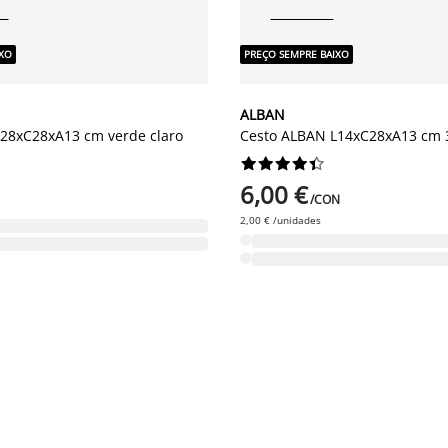
IXO
PREÇO SEMPRE BAIXO
ALBAN
28xC28xA13 cm verde claro
Cesto ALBAN L14xC28xA13 cm 










6,00 €
/CON
2,00 € /unidades