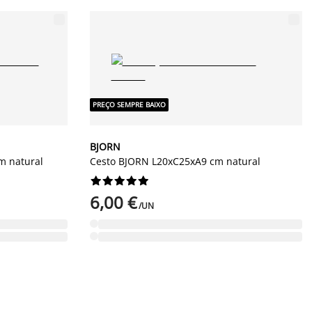
PREÇO SEMPRE BAIXO
BJORN
m natural
Cesto BJORN L20xC25xA9 cm natural










6,00 €
/UN