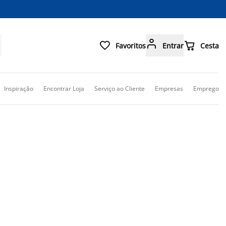



Favoritos
Entrar
Cesta
Inspiração
Encontrar Loja
Serviço ao Cliente
Empresas
Emprego