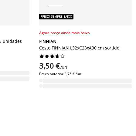
PREÇO SEMPRE BAIXO
Agora preço ainda mais baixo
3 unidades
FINNIAN
Cesto FINNIAN L32xC28xA30 cm sortido










3,50 €
/UN
Preço anterior
3,75 € /un