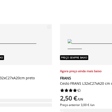
IXO
PREÇO SEMPRE BAIXO
Agora preço ainda mais baixo
L32xC27xA20cm preto
FRANS
Cesto FRANS L32xC27xA20 cm 










2,50 €
/UN
Preço anterior
3,00 € /un