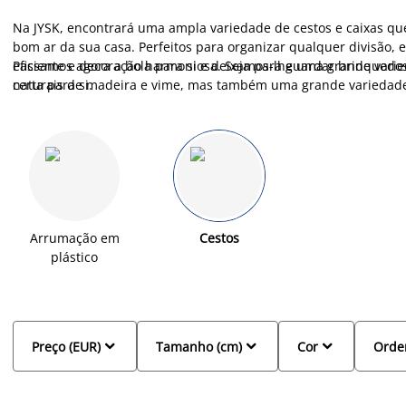
Na JYSK, encontrará uma ampla variedade de cestos e caixas q
bom ar da sua casa. Perfeitos para organizar qualquer divisão, 
eficiente e decoração harmoniosa. Seja para guardar brinquedos,
Passamos agora a bola para si e deixamos-lhe uma grande vari
certa para si.
naturais de madeira e vime, mas também uma grande variedad
a sua escolha às suas necessidades.
Arrumação em
Cestos
plástico



Preço (EUR)
Tamanho (cm)
Cor
Orde