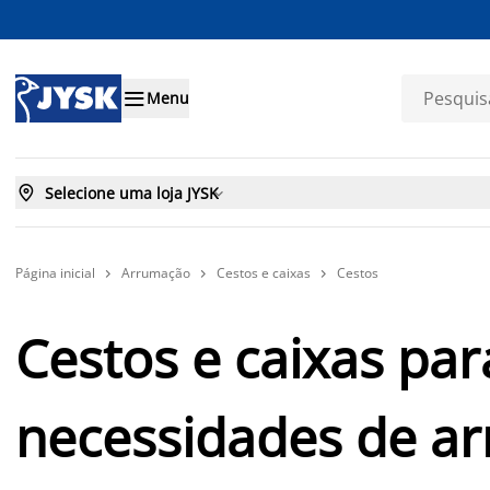

Menu

Selecione uma loja JYSK

Página inicial
Arrumação
Cestos e caixas
Cestos



Cestos e caixas par
necessidades de a