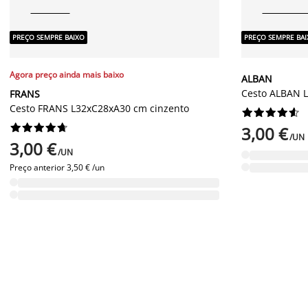
PREÇO SEMPRE BAIXO
PREÇO SEMPRE BA
Agora preço ainda mais baixo
ALBAN
Cesto ALBAN L
FRANS
Cesto FRANS L32xC28xA30 cm cinzento




















3,00 €
/UN
3,00 €
/UN
Preço anterior
3,50 € /un