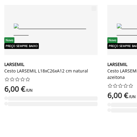
Novo
Novo
PREÇO SEMPRE BAIXO
PREÇO SEMPRE BA
LARSEMIL
LARSEMIL
Cesto LARSEMIL L18xC26xA12 cm natural
Cesto LARSEM
azeitona




















6,00 €
/UN
6,00 €
/UN