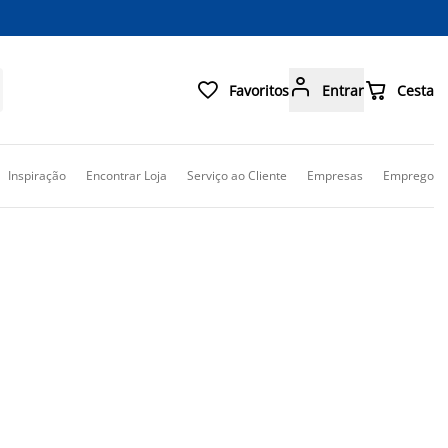



Favoritos
Entrar
Cesta
Inspiração
Encontrar Loja
Serviço ao Cliente
Empresas
Emprego