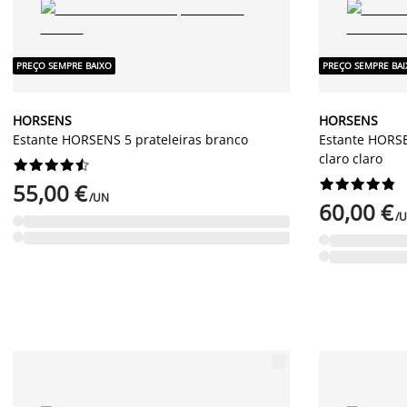
PREÇO SEMPRE BAIXO
PREÇO SEMPRE BA
HORSENS
HORSENS
Estante HORSENS 5 prateleiras branco
Estante HORSE
claro claro




















55,00 €
/UN
60,00 €
/