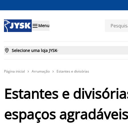

Menu

Selecione uma loja JYSK

Página inicial
Arrumação
Estantes e divisórias


Estantes e divisóri
espaços agradávei