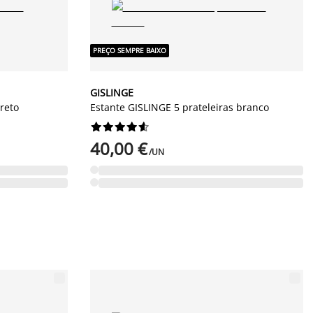
PREÇO SEMPRE BAIXO
GISLINGE
reto
Estante GISLINGE 5 prateleiras branco










40,00 €
/UN