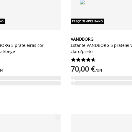
IXO
PREÇO SEMPRE BAIXO
VANDBORG
ORG 3 prateleiras cor
Estante VANDBORG 5 prateleir
ral/bege
claro/preto










70,00 €
UN
/UN