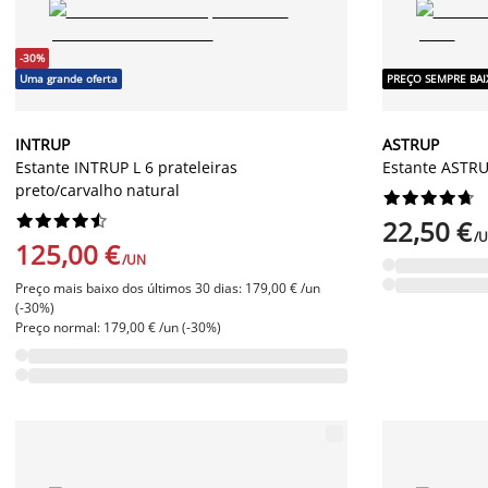
-30%
Uma grande oferta
PREÇO SEMPRE BA
INTRUP
ASTRUP
Estante INTRUP L 6 prateleiras
Estante ASTRUP
preto/carvalho natural




















22,50 €
/
125,00 €
/UN
Preço mais baixo dos últimos 30 dias: 179,00 € /un
(-30%)
Preço normal: 179,00 € /un (-30%)