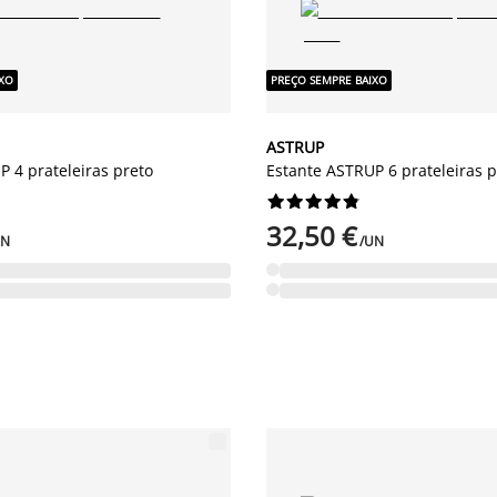
IXO
PREÇO SEMPRE BAIXO
ASTRUP
 4 prateleiras preto
Estante ASTRUP 6 prateleiras p










32,50 €
UN
/UN