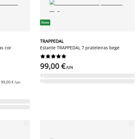
Novo
TRAPPEDAL
as cor
Estante TRAPPEDAL 7 prateleiras bege










99,00 €
/UN
 99,00 € /un