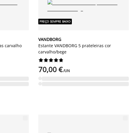
PREÇO SEMPRE BAIXO
VANDBORG
as carvalho
Estante VANDBORG 5 prateleiras cor
carvalho/bege










70,00 €
/UN