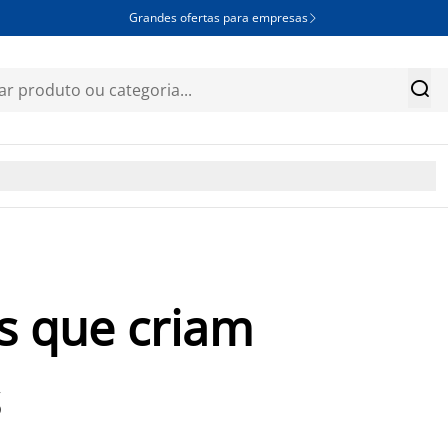
Grandes ofertas para empresas


as que criam
s