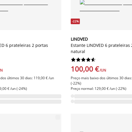
-22%
LINDVED
D 6 prateleiras 2 portas
Estante LINDVED 6 prateleiras 
natural










100,00 €
UN
/UN
dos últimos 30 dias: 119,00 € /un
Preço mais baixo dos últimos 30 dias:
(-22%)
9,00 € /un (-24%)
Preço normal: 129,00 € /un (-22%)