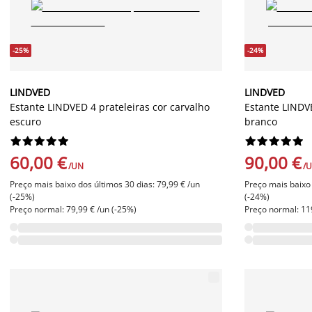
-25%
-24%
LINDVED
LINDVED
Estante LINDVED 4 prateleiras cor carvalho
Estante LINDVE
escuro
branco




















60,00 €
90,00 €
/UN
/
Preço mais baixo dos últimos 30 dias: 79,99 € /un
Preço mais baixo 
(-25%)
(-24%)
Preço normal: 79,99 € /un (-25%)
Preço normal: 11