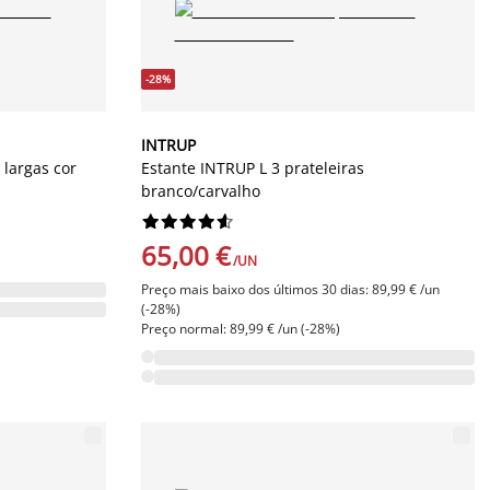
-28%
INTRUP
 largas cor
Estante INTRUP L 3 prateleiras
branco/carvalho










65,00 €
/UN
Preço mais baixo dos últimos 30 dias: 89,99 € /un
(-28%)
Preço normal: 89,99 € /un (-28%)