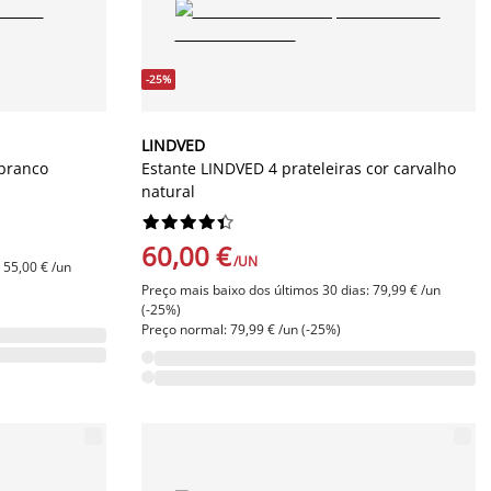
-25%
LINDVED
 branco
Estante LINDVED 4 prateleiras cor carvalho
natural










60,00 €
/UN
 55,00 € /un
Preço mais baixo dos últimos 30 dias: 79,99 € /un
(-25%)
Preço normal: 79,99 € /un (-25%)