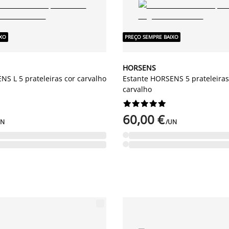
IXO
PREÇO SEMPRE BAIXO
HORSENS
NS L 5 prateleiras cor carvalho
Estante HORSENS 5 prateleiras
carvalho










60,00 €
UN
/UN