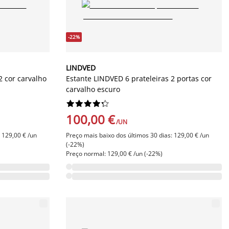
-22%
LINDVED
2 cor carvalho
Estante LINDVED 6 prateleiras 2 portas cor
carvalho escuro










100,00 €
/UN
 129,00 € /un
Preço mais baixo dos últimos 30 dias: 129,00 € /un
(-22%)
Preço normal: 129,00 € /un (-22%)