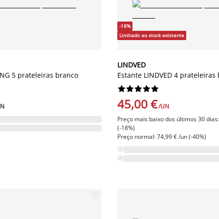
-18%
Limitado ao stock existente
LINDVED
NG 5 prateleiras branco
Estante LINDVED 4 prateleiras










45,00 €
UN
/UN
Preço mais baixo dos últimos 30 dias:
(-18%)
Preço normal: 74,99 € /un (-40%)