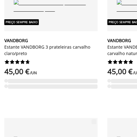
PREÇO SEMPRE BAIXO
PREÇO SEMPRE BA
VANDBORG
VANDBORG
Estante VANDBORG 3 prateleiras carvalho
Estante VANDB
claro/preto
carvalho natu




















45,00 €
45,00 €
/UN
/