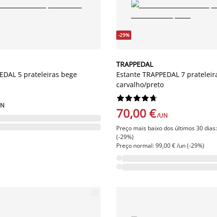
-29%
TRAPPEDAL
EDAL 5 prateleiras bege
Estante TRAPPEDAL 7 prateleir
carvalho/preto










UN
70,00 €
/UN
Preço mais baixo dos últimos 30 dias:
(-29%)
Preço normal: 99,00 € /un (-29%)