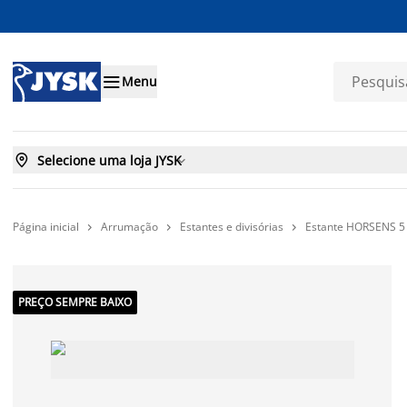

Menu

Selecione uma loja JYSK

Página inicial
Arrumação
Estantes e divisórias
Estante HORSENS 5 p



PREÇO SEMPRE BAIXO