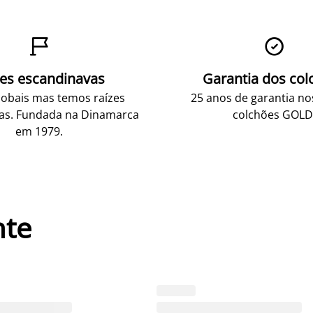


zes escandinavas
Garantia dos col
obais mas temos raízes
25 anos de garantia n
as. Fundada na Dinamarca
colchões GOLD
em 1979.
nte