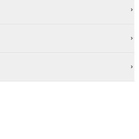


