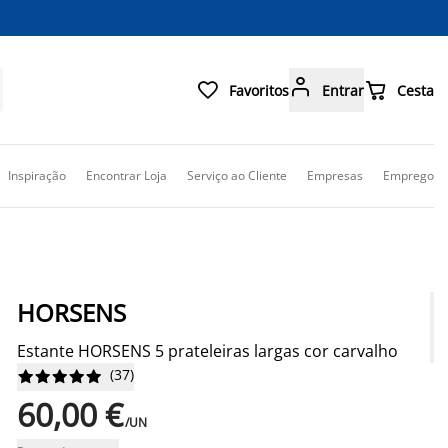



Favoritos
Entrar
Cesta
Inspiração
Encontrar Loja
Serviço ao Cliente
Empresas
Emprego
HORSENS
Estante HORSENS 5 prateleiras largas cor carvalho
(
37
)










60,00 €
/UN