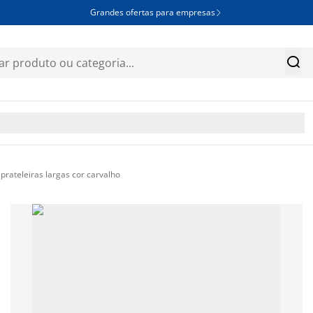
Grandes ofertas para empresas


rateleiras largas cor carvalho