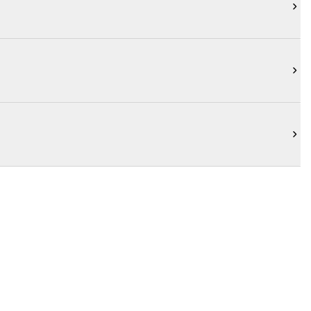


