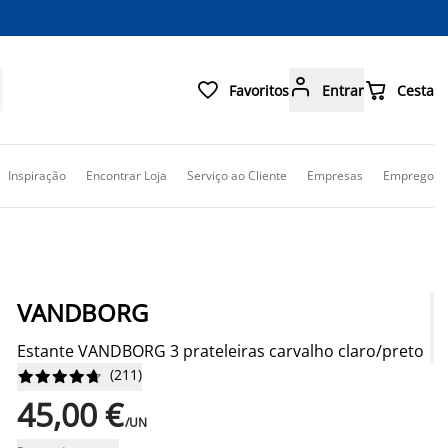



Favoritos
Entrar
Cesta
Inspiração
Encontrar Loja
Serviço ao Cliente
Empresas
Emprego
VANDBORG
Estante VANDBORG 3 prateleiras carvalho claro/preto
(
211
)










45,00 €
/UN