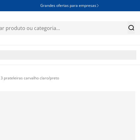
Grandes ofertas para empresas


 prateleiras carvalho claro/preto