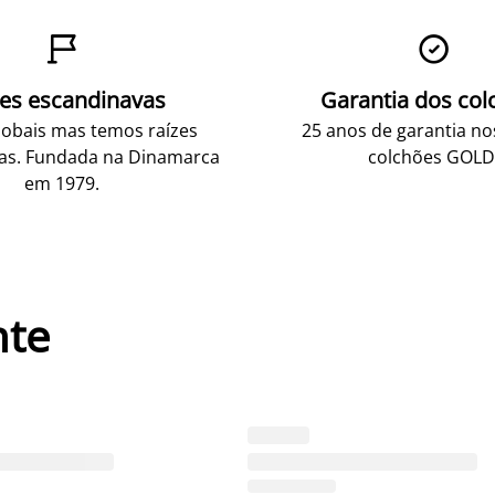


zes escandinavas
Garantia dos col
obais mas temos raízes
25 anos de garantia n
as. Fundada na Dinamarca
colchões GOLD
em 1979.
nte