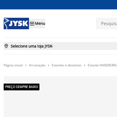

Menu

Selecione uma loja JYSK

Página inicial
Arrumação
Estantes e divisórias
Estante VANDBORG 3



PREÇO SEMPRE BAIXO