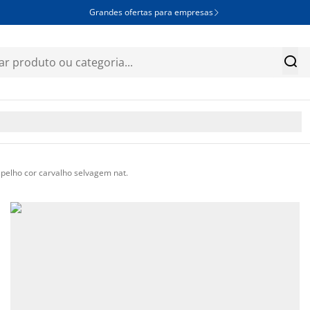
Grandes ofertas para empresas


elho cor carvalho selvagem nat.