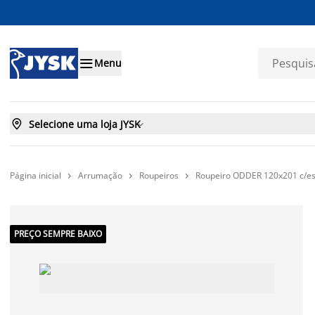

Menu

Selecione uma loja JYSK

Página inicial
Arrumação
Roupeiros
Roupeiro ODDER 120x201 c/esp



PREÇO SEMPRE BAIXO