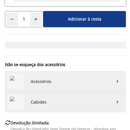
Adicionar à cesta
Não se esqueça dos acessórios
Acessórios

Cabides


Devolução ilimitada
Devolução ilimitada sem limite de tempo - devolva em