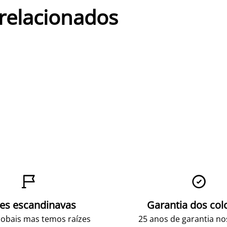
 relacionados


zes escandinavas
Garantia dos col
obais mas temos raízes
25 anos de garantia n