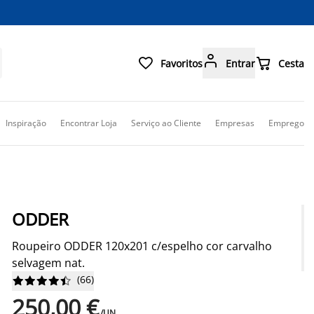



Favoritos
Entrar
Cesta
Inspiração
Encontrar Loja
Serviço ao Cliente
Empresas
Emprego
ODDER
Roupeiro ODDER 120x201 c/espelho cor carvalho
selvagem nat.
(
66
)










250,00 €
/UN