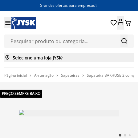
Grandes ofertas para empresas







Selecione uma loja JYSK

Página inicial
Arrumação
Sapateiras
Sapateira BAKHUSE 2 compar



PREÇO SEMPRE BAIXO