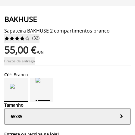
BAKHUSE
Sapateira BAKHUSE 2 compartimentos branco
(
32
)










55,00 €
/UN
Preços de entrega
Cor
: Branco
Tamanho

65x85
Entrega ou recolha na loja?