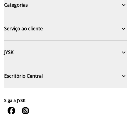

Categorias

Serviço ao cliente

JYSK

Escritório Central
Siga a JYSK

