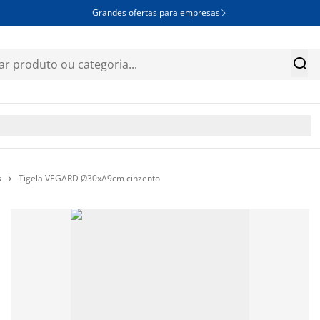
Grandes ofertas para empresas


s
Tigela VEGARD Ø30xA9cm cinzento
