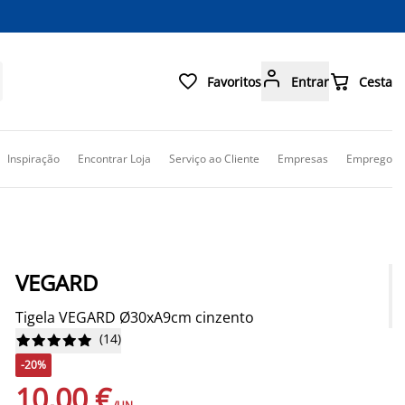



Favoritos
Entrar
Cesta
Inspiração
Encontrar Loja
Serviço ao Cliente
Empresas
Emprego
VEGARD
Tigela VEGARD Ø30xA9cm cinzento
(
14
)










-20%
10,00 €