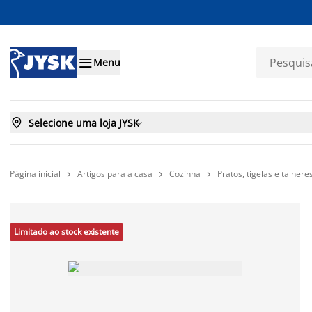

Menu

Selecione uma loja JYSK

Página inicial
Artigos para a casa
Cozinha
Pratos, tigelas e talhere



Limitado ao stock existente