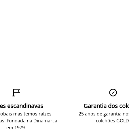


zes escandinavas
Garantia dos col
obais mas temos raízes
25 anos de garantia n
as. Fundada na Dinamarca
colchões GOLD
em 1979.