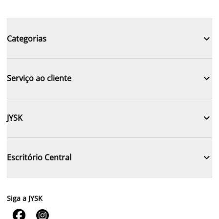

Categorias

Serviço ao cliente

JYSK

Escritório Central
Siga a JYSK

