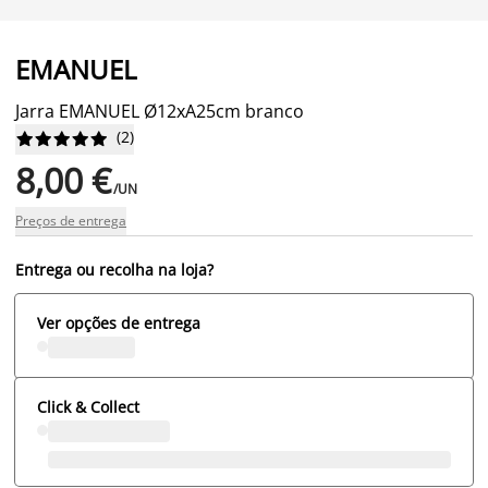
EMANUEL
Jarra EMANUEL Ø12xA25cm branco
(
2
)










8,00 €
/UN
Preços de entrega
Entrega ou recolha na loja?
Ver opções de entrega
Click & Collect