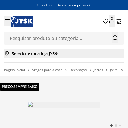
Grandes ofertas para empresas







Selecione uma loja JYSK

Página inicial
Artigos para a casa
Decoração
Jarras
Jarra EMA




PREÇO SEMPRE BAIXO